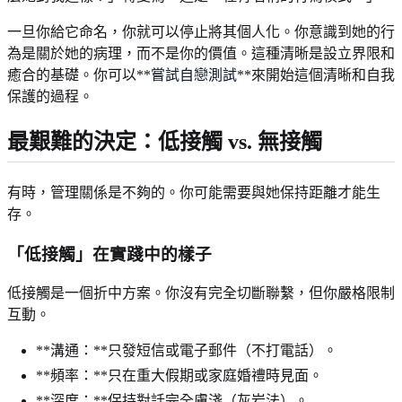
一旦你給它命名，你就可以停止將其個人化。你意識到她的行
為是關於她的病理，而不是你的價值。這種清晰是設立界限和
癒合的基礎。你可以**
嘗試自戀測試
**來開始這個清晰和自我
保護的過程。
最艱難的決定：低接觸 vs. 無接觸
有時，管理關係是不夠的。你可能需要與她保持距離才能生
存。
「低接觸」在實踐中的樣子
低接觸是一個折中方案。你沒有完全切斷聯繫，但你嚴格限制
互動。
**溝通：**只發短信或電子郵件（不打電話）。
**頻率：**只在重大假期或家庭婚禮時見面。
**深度：**保持對話完全膚淺（灰岩法）。