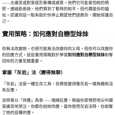
——太痛苦或對家庭形象構成威脅。他們也可能害怕她的憤
怒。通過助長她，他們買到了暫時的和平，但代價是你的福
祉。認識到這一點有助於你停止期望他們拯救你，開始保護自
己。
實用策略：如何應對自戀型妹妹
你無法改變她，也很可能無法改變你的父母。但你可以改變你
的回應方式。這些實用策略對於學習
如何應對自戀型妹妹
和奪
回你的力量至關重要。
掌握「灰岩」法（變得無聊）
「灰岩」法是一種生存工具。目標是變得像灰岩一樣無趣和沒
有反應。
自戀者以「供應」為食——情緒反應。無論你是憤怒地尖叫還
是痛苦地哭泣，你都在給她供應。當你使用灰岩法時，你剝奪
了她的這種供應。