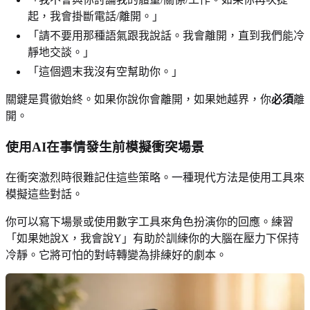
起，我會掛斷電話/離開。」
「請不要用那種語氣跟我說話。我會離開，直到我們能冷
靜地交談。」
「這個週末我沒有空幫助你。」
關鍵是貫徹始終。如果你說你會離開，如果她越界，你
必須
離
開。
使用AI在事情發生前模擬衝突場景
在衝突激烈時很難記住這些策略。一種現代方法是使用工具來
模擬這些對話。
你可以寫下場景或使用數字工具來角色扮演你的回應。練習
「如果她說X，我會說Y」有助於訓練你的大腦在壓力下保持
冷靜。它將可怕的對峙轉變為排練好的劇本。