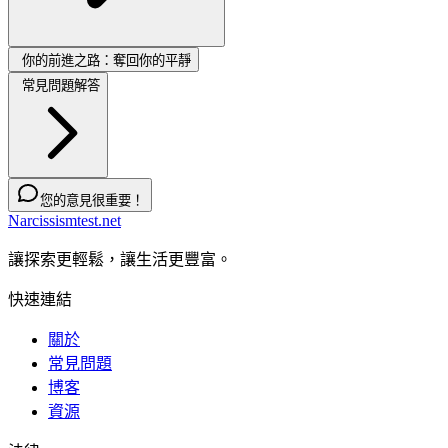
你的前進之路：奪回你的平靜
常見問題解答
您的意見很重要！
Narcissismtest.net
讓探索更輕鬆，讓生活更豐富。
快速連結
關於
常見問題
博客
資源