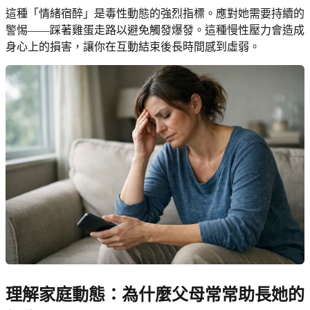
這種「情緒宿醉」是毒性動態的強烈指標。應對她需要持續的
警惕——踩著雞蛋走路以避免觸發爆發。這種慢性壓力會造成
身心上的損害，讓你在互動結束後長時間感到虛弱。
理解家庭動態：為什麼父母常常助長她的