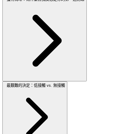
最艱難的決定：低接觸 vs. 無接觸