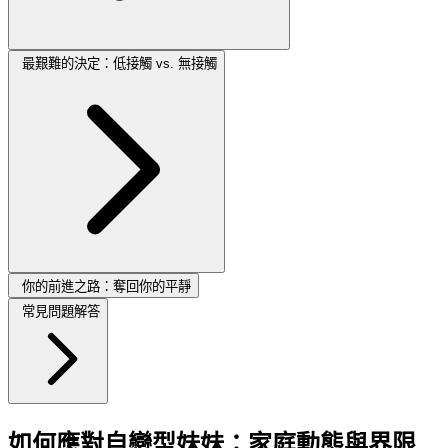
最艱難的決定：低接觸 vs. 無接觸
你的前進之路：奪回你的平靜
常見問題解答
如何應對自戀型妹妹：家庭動態與界限