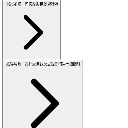
實用策略：如何應對自戀型妹妹
獲得清晰：為什麼自我反思是你的第一道防線