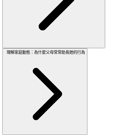
理解家庭動態：為什麼父母常常助長她的行為