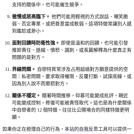
支持的關係中，也可能催生競爭。
傲慢或居高臨下。
他們可能用輕視的方式說話、嘲笑脆
弱、否定專業，或把善意當成軟弱。這項特徵常讓別人感
到尷尬或渺小。
面對回饋時防衛性強。
即使是溫和的回饋，也可能引發
推卸責任、退縮、憤怒、諷刺，或長篇解釋為什麼真正有
問題的是對方。
界線問題。
自戀特質常涉及占用超過對方願意提供的空
間：私密問題、要求取得權限、反覆打斷、試探底線，或
因為別人說不而懲罰對方。
關係不穩定。
隨著時間推移，仰慕可能變成批評，親近
可能變成控制，修復可能被責怪取代。這也是為什麼關係
中自戀者的 12 個特徵，往往比公開場合的同樣特徵更明
顯。
如果你正在梳理自己的行為，
本站的自我反思工具
可以提供一