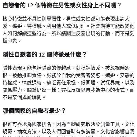
自戀者的 12 個特徵在男性或女性身上不同嗎？
核心特徵並不具性別專屬性。男性或女性都可能表現出誇大
感、嫉妒、特權感、利用他人或低同理。社會期待可能改變他
人如何解讀這些行為，所以請關注反覆出現的行動，而不是刻
板印象。
隱性自戀者的 12 個特徵是什麼？
隱性表現可能包括隱藏的優越感、對批評敏感、被忽視時怨
恨、被動推卸責任、服務於自我的受害者姿態、嫉妒、安靜的
特權感、情感退縮、缺乏責任承擔、低同理、試探界線，以及
關係壓力。關鍵仍然一樣：尋找反覆以自我為中心的模式，而
不是某個尷尬瞬間。
哪個國家的自戀者最少？
很難可靠地為國家排名，因為自戀研究取決於測量工具、文化
規範、抽樣方法，以及人們回答時有多誠實。文化會影響自我