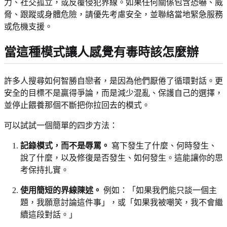
力、社交孤立，或反覆侵犯界線。如果任何關係包含恐嚇、威
脅、跟蹤或身體危險，請優先考慮安全，並聯絡當地緊急服務
或危機支援。
當這種模式讓人感覺有毒時該怎麼辦
許多人搜尋如何智勝自戀者，是因為他們厭倦了循環對話。更
安全的目標不是贏得爭論，而是減少混亂、保護自己的選擇，
並停止餵養那個不斷把你拉回去的模式。
可以試試一個簡單的四步方法：
記錄模式，而不是辱罵。
寫下發生了什麼、何時發生、
說了什麼，以及修復是否發生、如何發生。這能讓你的思
考保持扎實。
使用簡短的界線陳述。
例如：「如果我們能只談一個主
題，我願意討論這件事」，或「如果我被嘲笑，我不會繼
續這段對話。」