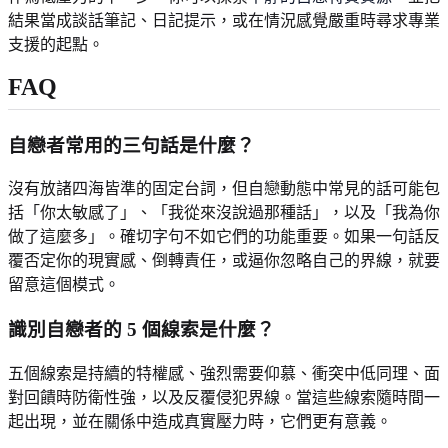
結果當成談話筆記、日記提示，或在情況感覺嚴重時尋求專業
支援的起點。
FAQ
自戀者常用的三句話是什麼？
沒有放諸四海皆準的固定台詞，但自戀動態中常見的話可能包
括「你太敏感了」、「我從來沒說過那種話」，以及「我為你
做了這麼多」。確切字句不如它們的功能重要。如果一句話反
覆否定你的現實感、倒轉責任，或逼你忽略自己的界線，就要
留意這個模式。
識別自戀者的 5 個線索是什麼？
五個線索是持續的特權感、強烈需要仰慕、衝突中低同理、面
對回饋時防衛性強，以及反覆侵犯界線。當這些線索隨時間一
起出現，並在關係中造成真實壓力時，它們更有意義。