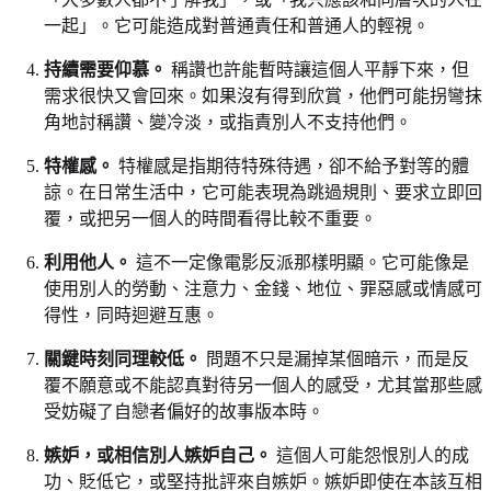
一起」。它可能造成對普通責任和普通人的輕視。
持續需要仰慕。
稱讚也許能暫時讓這個人平靜下來，但
需求很快又會回來。如果沒有得到欣賞，他們可能拐彎抹
角地討稱讚、變冷淡，或指責別人不支持他們。
特權感。
特權感是指期待特殊待遇，卻不給予對等的體
諒。在日常生活中，它可能表現為跳過規則、要求立即回
覆，或把另一個人的時間看得比較不重要。
利用他人。
這不一定像電影反派那樣明顯。它可能像是
使用別人的勞動、注意力、金錢、地位、罪惡感或情感可
得性，同時迴避互惠。
關鍵時刻同理較低。
問題不只是漏掉某個暗示，而是反
覆不願意或不能認真對待另一個人的感受，尤其當那些感
受妨礙了自戀者偏好的故事版本時。
嫉妒，或相信別人嫉妒自己。
這個人可能怨恨別人的成
功、貶低它，或堅持批評來自嫉妒。嫉妒即使在本該互相