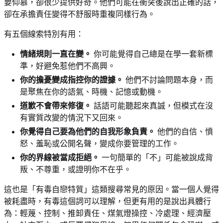
要仰慕，卻很少提供好奇。他們可能在衝突後說出正確的話，
卻在承擔責任變得不舒服時重複同樣行為。
有五個線索特別有用：
情緒規則一直在變。
你可能覺得自己總是在學一套新標
準，好避免惹他們不高興。
你的擔憂變成指控你的證據。
他們不討論問題本身，而
是聚焦在你的語氣、時機、記憶或動機。
道歉不會帶來修復。
話語可能聽起來真誠，但模式在沒
有實質改變的情況下又回來。
你覺得自己要為他們的自我形象負責。
他們的自信、憤
怒、羞恥或公開名聲，變成你要管理的工作。
你的界線被當成拒絕。
一句簡單的「不」可能被說成背
叛、不尊重，或證明你不在乎。
這也是「有毒自戀特質」這類搜尋常見的原因。當一個人覺得
被耗盡時，有毒這個詞可以理解，但更有用的是說出具體行
為：輕蔑、控制、推卸責任、煤氣燈操控、冷處理、經濟壓