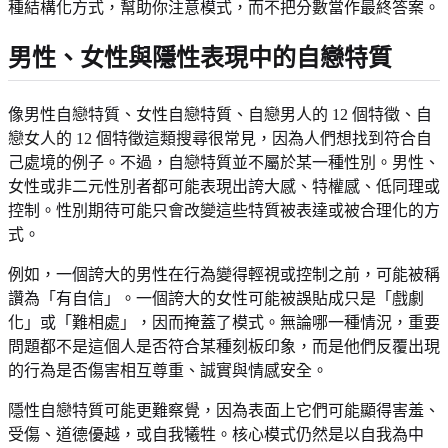
種結構化方式，幫助你注意模式，而不把分數當作最終答案。
男性、女性與隱性表現中的自戀特質
像男性自戀特質、女性自戀特質、自戀男人的 12 個特徵、自
戀女人的 12 個特徵這類搜尋很常見，因為人們想找到符合自
己處境的例子。不過，自戀特質並不屬於某一種性別。男性、
女性或非二元性別者都可能表現出誇大感、特權感、低同理或
控制。性別期待可能只會改變這些特質被表達或被合理化的方
式。
例如，一個誇大的男性在行為變得輕視或控制之前，可能被稱
讚為「有自信」。一個誇大的女性可能被誤貼成只是「戲劇
化」或「難相處」，因而掩蓋了模式。無論哪一種情況，重要
問題都不是這個人是否符合某種刻板印象，而是他們反覆出現
的行為是否傷害相互尊重、誠實與情感安全。
隱性自戀特質可能更難察覺，因為表面上它們可能顯得害羞、
受傷、道德優越，或自我犧牲。核心模式仍然是以自我為中