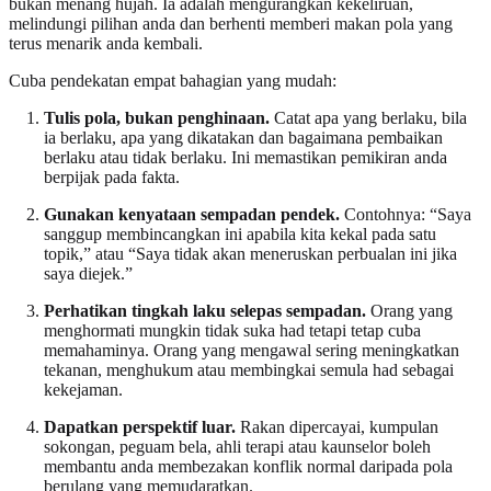
bukan menang hujah. Ia adalah mengurangkan kekeliruan,
melindungi pilihan anda dan berhenti memberi makan pola yang
terus menarik anda kembali.
Cuba pendekatan empat bahagian yang mudah:
Tulis pola, bukan penghinaan.
Catat apa yang berlaku, bila
ia berlaku, apa yang dikatakan dan bagaimana pembaikan
berlaku atau tidak berlaku. Ini memastikan pemikiran anda
berpijak pada fakta.
Gunakan kenyataan sempadan pendek.
Contohnya: “Saya
sanggup membincangkan ini apabila kita kekal pada satu
topik,” atau “Saya tidak akan meneruskan perbualan ini jika
saya diejek.”
Perhatikan tingkah laku selepas sempadan.
Orang yang
menghormati mungkin tidak suka had tetapi tetap cuba
memahaminya. Orang yang mengawal sering meningkatkan
tekanan, menghukum atau membingkai semula had sebagai
kekejaman.
Dapatkan perspektif luar.
Rakan dipercayai, kumpulan
sokongan, peguam bela, ahli terapi atau kaunselor boleh
membantu anda membezakan konflik normal daripada pola
berulang yang memudaratkan.