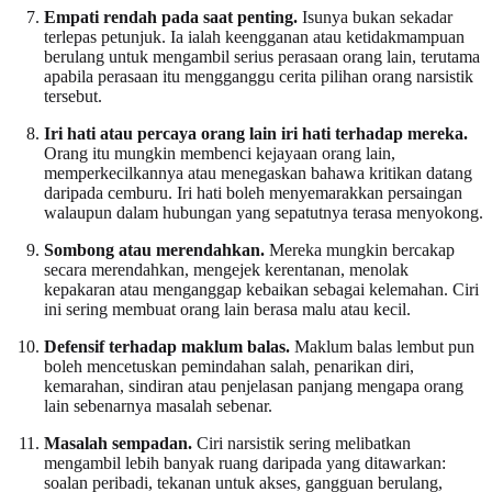
Empati rendah pada saat penting.
Isunya bukan sekadar
terlepas petunjuk. Ia ialah keengganan atau ketidakmampuan
berulang untuk mengambil serius perasaan orang lain, terutama
apabila perasaan itu mengganggu cerita pilihan orang narsistik
tersebut.
Iri hati atau percaya orang lain iri hati terhadap mereka.
Orang itu mungkin membenci kejayaan orang lain,
memperkecilkannya atau menegaskan bahawa kritikan datang
daripada cemburu. Iri hati boleh menyemarakkan persaingan
walaupun dalam hubungan yang sepatutnya terasa menyokong.
Sombong atau merendahkan.
Mereka mungkin bercakap
secara merendahkan, mengejek kerentanan, menolak
kepakaran atau menganggap kebaikan sebagai kelemahan. Ciri
ini sering membuat orang lain berasa malu atau kecil.
Defensif terhadap maklum balas.
Maklum balas lembut pun
boleh mencetuskan pemindahan salah, penarikan diri,
kemarahan, sindiran atau penjelasan panjang mengapa orang
lain sebenarnya masalah sebenar.
Masalah sempadan.
Ciri narsistik sering melibatkan
mengambil lebih banyak ruang daripada yang ditawarkan:
soalan peribadi, tekanan untuk akses, gangguan berulang,