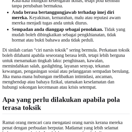
Kata-kata mungkin kedengaran ikhlas, tetapi pola kembali
tanpa perubahan bermakna.
Anda berasa bertanggungjawab terhadap imej diri
mereka.
Keyakinan, kemarahan, malu atau reputasi awam
mereka menjadi tugas anda untuk diurus.
Sempadan anda dianggap sebagai penolakan.
Tidak yang
mudah boleh dibingkaikan sebagai pengkhianatan, tidak
hormat atau bukti bahawa anda tidak peduli.
Di sinilah carian “ciri narsis toksik” sering bermula. Perkataan toksik
boleh difahami apabila seseorang berasa letih, tetapi lebih berguna
untuk menamakan tingkah laku: penghinaan, kawalan,
memindahkan salah, gaslighting, layanan senyap, tekanan
kewangan, pengasingan sosial atau pelanggaran sempadan berulang.
Jika mana-mana hubungan melibatkan intimidasi, ancaman,
menghendap atau bahaya fizikal, utamakan keselamatan dan
hubungi sokongan kecemasan atau krisis setempat.
Apa yang perlu dilakukan apabila pola
terasa toksik
Ramai orang mencari cara mengatasi orang narsis kerana mereka
penat dengan perbualan berputar. Matlamat yang lebih selamat