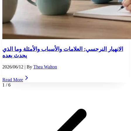
الانهيار النرجسي: العلامات والأسباب والأمثلة وما الذي
يحدث بعده
2026/06/12
| By
Thea Walton
Read More
1
/
6