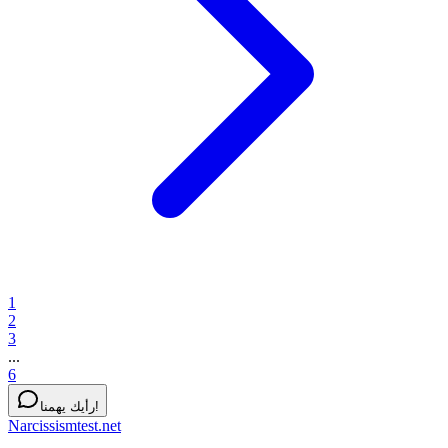
1
2
3
...
6
رأيك يهمنا!
Narcissismtest.net