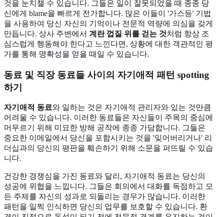
것을 눈치챌 수 있습니다. 그들은 일이 잘못되었을 때 종종 당
신에게 blame을 빠르게 전가합니다. 많은 이들이 '가스등' 기법
을 사용하여 당신 자신의 기억이나 전문적 역량에 의심을 갖게
만듭니다. 상사 주변에서
계란 껍질 위를 걷는 것
처럼 항상 조
심스럽게 행동해야 한다고 느낀다면, 상황에 대한 객관적인 평
가를 통해
명확성을 얻을
때일 수 있습니다.
동료 및 직장 동료들 사이의 자기애적 패턴 spotting
하기
자기애적 동료
와 일하는 것은 자기애적 관리자와 있는 것만큼
어려울 수 있습니다. 이러한 동료들은 자신들이 주목의 중심에
머무르기 위해 미묘한 방해 공작에 종종 가담합니다. 그들은
중요한 이메일에서 당신을 포함시키는 것을 '잊어버리거나' 리
더십과의 당신의 평판을 훼손하기 위해 소문을 퍼뜨릴 수 있습
니다.
건강한 경쟁심을 가진 동료와 달리, 자기애적 동료는 당신의
성공에 위협을 느낍니다. 그들은 회의에서 대화를 독점하고 모
든 주제를 자신의 성과로 되돌리는 경우가 많습니다. 이러한
패턴을 일찍 인식하면 당신의 업무를 보호할 수 있습니다. 환
경이 진정으로 독성이 되기 전에 전문적 경계를 유지하는 것이