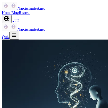
Narcissismtest.net
Home
Blog
Risorse
Quiz
Narcissismtest.net
Quiz