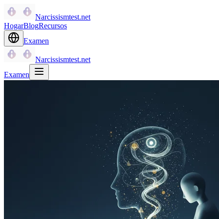
Narcissismtest.net
Hogar
Blog
Recursos
Examen
Narcissismtest.net
Examen