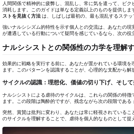
人間関係で精神的に疲弊し、混乱し、常に気を遣って、ビク
消耗します。このガイドは単なる定義以上のものを提供しま
ストを見抜く方法
は、しばしば最初の、最も混乱するステッ
強いナルシシズム的特性を示す個人との交流は、あなたの現
が遭遇している行動について疑問を感じているなら、次の役
ナルシシストとの関係性の力学を理解
効果的に戦略を実行する前に、あなたが置かれている環境を
ます。このパターンを認識することが、心理的な支配から解
サイクルの認識：理想化、価値の切り下げ、そして
ナルシシストによる虐待のサイクルは、これらの関係の特徴
ます。この段階は陶酔的ですが、残念ながら次の段階である
突然、賞賛は批判に変わり、あなたは常に軽視されているこ
のサイクルを理解することで、虐待を個人的なものとして捉