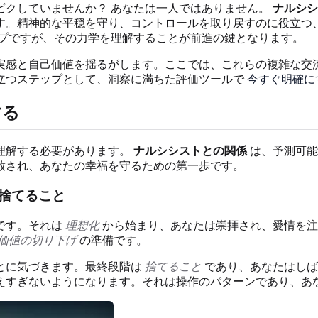
ビクしていませんか？ あなたは一人ではありません。
ナルシシ
す。精神的な平穏を守り、コントロールを取り戻すのに役立つ
プですが、その力学を理解することが前進の鍵となります。
実感と自己価値を揺るがします。ここでは、これらの複雑な交
立つステップとして、洞察に満ちた評価ツールで
今すぐ明確に
する
理解する必要があります。
ナルシシストとの関係
は、予測可能
放され、あなたの幸福を守るための第一歩です。
捨てること
です。それは
理想化
から始まり、あなたは崇拝され、愛情を注
価値の切り下げ
の準備です。
とに気づきます。最終段階は
捨てること
であり、あなたはしば
えすぎないようになります。それは操作のパターンであり、あ