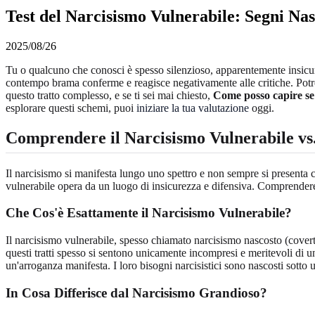
Test del Narcisismo Vulnerabile: Segni Nasc
2025/08/26
Tu o qualcuno che conosci è spesso silenzioso, apparentemente insicur
contempo brama conferme e reagisce negativamente alle critiche. Potrest
questo tratto complesso, e se ti sei mai chiesto,
Come posso capire se
esplorare questi schemi, puoi
iniziare la tua valutazione
oggi.
Comprendere il Narcisismo Vulnerabile vs
Il narcisismo si manifesta lungo uno spettro e non sempre si presenta 
vulnerabile opera da un luogo di insicurezza e difensiva. Comprendere 
Che Cos'è Esattamente il Narcisismo Vulnerabile?
Il narcisismo vulnerabile, spesso chiamato narcisismo nascosto (covert
questi tratti spesso si sentono unicamente incompresi e meritevoli di un
un'arroganza manifesta. I loro bisogni narcisistici sono nascosti sotto 
In Cosa Differisce dal Narcisismo Grandioso?