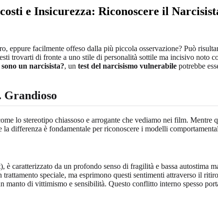
osti e Insicurezza: Riconoscere il Narcisis
o, eppure facilmente offeso dalla più piccola osservazione? Può risulta
i trovarti di fronte a uno stile di personalità sottile ma incisivo noto 
 sono un narcisista?
, un
test del narcisismo vulnerabile
potrebbe esse
. Grandioso
come lo stereotipo chiassoso e arrogante che vediamo nei film. Mentre que
la differenza è fondamentale per riconoscere i modelli comportamentali 
), è caratterizzato da un profondo senso di fragilità e bassa autostima
 trattamento speciale, ma esprimono questi sentimenti attraverso il ritiro,
un manto di vittimismo e sensibilità. Questo conflitto interno spesso porta