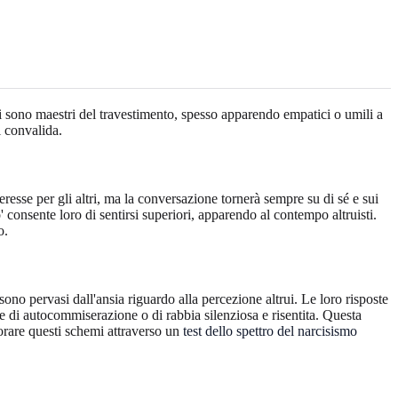
dui sono maestri del travestimento, spesso apparendo empatici o umili a
i convalida.
eresse per gli altri, ma la conversazione tornerà sempre su di sé e sui
 consente loro di sentirsi superiori, apparendo al contempo altruisti.
o.
sono pervasi dall'ansia riguardo alla percezione altrui. Le loro risposte
le di autocommiserazione o di rabbia silenziosa e risentita. Questa
lorare questi schemi attraverso un
test dello spettro del narcisismo