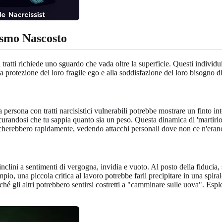
ismo Nascosto
oi tratti richiede uno sguardo che vada oltre la superficie. Questi indivi
la protezione del loro fragile ego e alla soddisfazione del loro bisogno d
persona con tratti narcisistici vulnerabili potrebbe mostrare un finto int
curandosi che tu sappia quanto sia un peso. Questa dinamica di 'martirio'
icherebbero rapidamente, vedendo attacchi personali dove non ce n'eran
nclini a sentimenti di vergogna, invidia e vuoto. Al posto della fiducia, 
io, una piccola critica al lavoro potrebbe farli precipitare in una spira
ché gli altri potrebbero sentirsi costretti a "camminare sulle uova". Esp