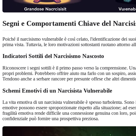
Segni e Comportamenti Chiave del Narcis
Poiché il narcisismo vulnerabile è così celato, l'identificazione dei su
prima vista. Tuttavia, le loro motivazioni sottostanti ruotano attorno al
Indicatori Sottili del Narcisismo Nascosto
Riconoscere i segni sottili è il primo passo verso la comprensione. Una 
propri problemi. Potrebbero offrire aiuto ma farlo con un sospiro, assi
Tendono anche a serbare rancore per presunte offese che altri diment
Schemi Emotivi di un Narcisista Vulnerabile
La vita emotiva di un narcisista vulnerabile è spesso turbolenta. Sono i
emotive possono essere sproporzionate rispetto alla situazione; ad esemp
fragilità emotiva rende difficile una connessione genuina con loro, poi
confidenziale può fornire una prospettiva preziosa.