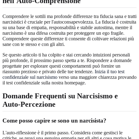
nell'Auto-Comprensione
Comprendere le sottili ma profonde differenze tra fiducia sana e tratti
narcisistici è cruciale per l'autoconsapevolezza. La fiducia è costruita
su una base di empatia, responsabilità e stabile autostima, mentre il
narcisismo è una difesa costruita per proteggere un ego fragile.
Comprendere queste differenze ti consente di coltivare relazioni più
sane con te stesso e con gli altri.
Se questo articolo ti ha colpito e stai cercando intuizioni personali
più profonde, il prossimo passo spetta a te. Rispondere a domande
progettate per esplorare questi comportamenti può fornire un
riassunto prezioso e privato delle tue tendenze.
Inizia il tuo test
confidenziale sul narcisismo
verso una maggiore chiarezza provando
il test confidenziale sulla nostra homepage.
Domande Frequenti su Narcisismo e
Auto-Percezione
Come posso capire se sono un narcisista?
L'auto-riflessione è il primo passo. Considera come gestisci le
critiche, se provi una genuina empatia per gli altri e cosa motiva le