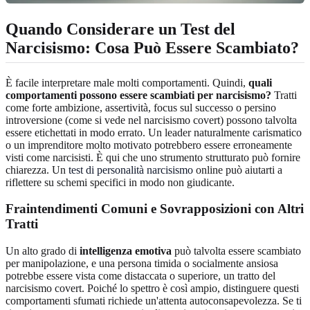
Quando Considerare un Test del
Narcisismo: Cosa Può Essere Scambiato?
È facile interpretare male molti comportamenti. Quindi,
quali
comportamenti possono essere scambiati per narcisismo?
Tratti
come forte ambizione, assertività, focus sul successo o persino
introversione (come si vede nel narcisismo covert) possono talvolta
essere etichettati in modo errato. Un leader naturalmente carismatico
o un imprenditore molto motivato potrebbero essere erroneamente
visti come narcisisti. È qui che uno strumento strutturato può fornire
chiarezza. Un
test di personalità narcisismo
online può aiutarti a
riflettere su schemi specifici in modo non giudicante.
Fraintendimenti Comuni e Sovrapposizioni con Altri
Tratti
Un alto grado di
intelligenza emotiva
può talvolta essere scambiato
per manipolazione, e una persona timida o socialmente ansiosa
potrebbe essere vista come distaccata o superiore, un tratto del
narcisismo covert. Poiché lo spettro è così ampio, distinguere questi
comportamenti sfumati richiede un'attenta autoconsapevolezza. Se ti