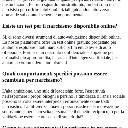
tue ambizioni. Per uno sguardo più strutturato, un
test sono un
narcisista
può offrire intuizioni iniziali guidandoti attraverso
domande sui comuni schemi comportamentali.
Esiste un test per il narcisismo disponibile online?
Sì, ci sono diversi strumenti di auto-valutazione disponibili online.
La nostra piattaforma offre un
test online gratuito
progettato per
aiutarti a esplorare i tratti narcisistici a fini educativi e di auto-
riflessione. Fornisce un riassunto confidenziale e l'opzione per
un'analisi più approfondita, basata sull'intelligenza artificiale, per
aiutarti a comprendere i tuoi risultati.
Quali comportamenti specifici possono essere
scambiati per narcisismo?
L'alta ambizione, uno stile di leadership forte, l'assertività
nell'esprimere i propri bisogni e persino la timidezza o l'ansia sociale
possono talvolta essere interpretati erroneamente come tratti
narcisistici. La differenza chiave spesso risiede nella motivazione
sottostante: è per la crescita personale e il rispetto reciproco, o per la
validazione esterna e un senso di superiorità?
Come testare eticamente il narcisismo in me stesso o