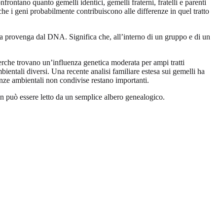
rontano quanto gemelli identici, gemelli fraterni, fratelli e parenti
o che i geni probabilmente contribuiscono alle differenze in quel tratto
ona provenga dal DNA. Significa che, all’interno di un gruppo e di un
cerche trovano un’influenza genetica moderata per ampi tratti
bientali diversi. Una recente analisi familiare estesa sui gemelli ha
enze ambientali non condivise restano importanti.
n può essere letto da un semplice albero genealogico.