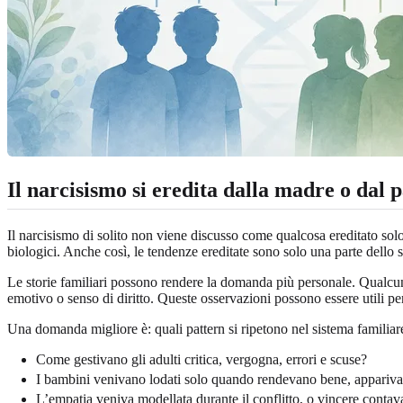
Il narcisismo si eredita dalla madre o dal 
Il narcisismo di solito non viene discusso come qualcosa ereditato solo 
biologici. Anche così, le tendenze ereditate sono solo una parte dello 
Le storie familiari possono rendere la domanda più personale. Qualcuno p
emotivo o senso di diritto. Queste osservazioni possono essere utili pe
Una domanda migliore è: quali pattern si ripetono nel sistema familia
Come gestivano gli adulti critica, vergogna, errori e scuse?
I bambini venivano lodati solo quando rendevano bene, appariva
L’empatia veniva modellata durante il conflitto, o vincere contav