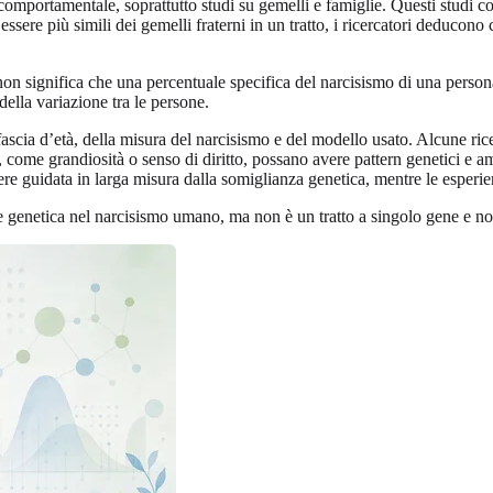
omportamentale, soprattutto studi su gemelli e famiglie. Questi studi conf
 essere più simili dei gemelli fraterni in un tratto, i ricercatori deducon
tà non significa che una percentuale specifica del narcisismo di una pers
della variazione tra le persone.
fascia d’età, della misura del narcisismo e del modello usato. Alcune ri
i, come grandiosità o senso di diritto, possano avere pattern genetici e am
ere guidata in larga misura dalla somiglianza genetica, mentre le esperi
e genetica nel narcisismo umano, ma non è un tratto a singolo gene e no