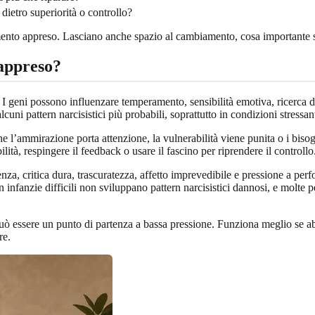
dietro superiorità o controllo?
to appreso. Lasciano anche spazio al cambiamento, cosa importante se 
 appreso?
. I geni possono influenzare temperamento, sensibilità emotiva, ricerca d
uni pattern narcisistici più probabili, soprattutto in condizioni stressant
ammirazione porta attenzione, la vulnerabilità viene punita o i bisogni 
lità, respingere il feedback o usare il fascino per riprendere il controllo
a, critica dura, trascuratezza, affetto imprevedibile e pressione a perfo
fanzie difficili non sviluppano pattern narcisistici dannosi, e molte pe
ò essere un punto di partenza a bassa pressione. Funziona meglio se abb
re.