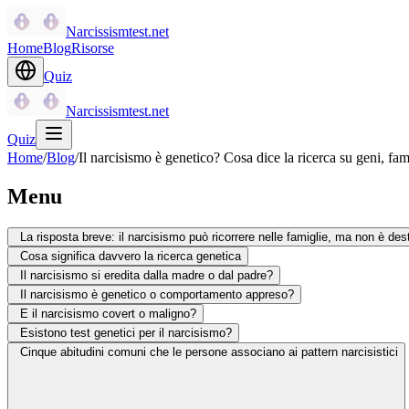
Narcissismtest.net
Home
Blog
Risorse
Quiz
Narcissismtest.net
Quiz
Home
/
Blog
/
Il narcisismo è genetico? Cosa dice la ricerca su geni, fa
Menu
La risposta breve: il narcisismo può ricorrere nelle famiglie, ma non è des
Cosa significa davvero la ricerca genetica
Il narcisismo si eredita dalla madre o dal padre?
Il narcisismo è genetico o comportamento appreso?
E il narcisismo covert o maligno?
Esistono test genetici per il narcisismo?
Cinque abitudini comuni che le persone associano ai pattern narcisistici