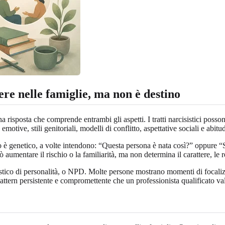
ere nelle famiglie, ma non è destino
una risposta che comprende entrambi gli aspetti. I tratti narcisistici poss
ive, stili genitoriali, modelli di conflitto, aspettative sociali e abitud
è genetico, a volte intendono: “Questa persona è nata così?” oppure “Se 
 aumentare il rischio o la familiarità, ma non determina il carattere, le
isistico di personalità, o NPD. Molte persone mostrano momenti di focalizz
pattern persistente e compromettente che un professionista qualificato va