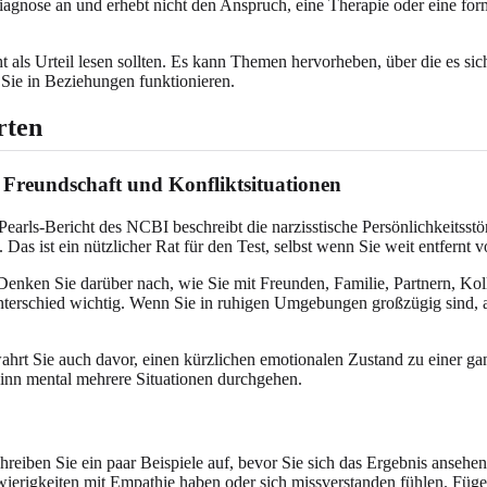
Diagnose an und erhebt nicht den Anspruch, eine Therapie oder eine for
t als Urteil lesen sollten. Es kann Themen hervorheben, über die es sich
e Sie in Beziehungen funktionieren.
rten
, Freundschaft und Konfliktsituationen
arls-Bericht des NCBI beschreibt die narzisstische Persönlichkeitsstö
 Das ist ein nützlicher Rat für den Test, selbst wenn Sie weit entfernt 
Denken Sie darüber nach, wie Sie mit Freunden, Familie, Partnern, Koll
Unterschied wichtig. Wenn Sie in ruhigen Umgebungen großzügig sind, ab
wahrt Sie auch davor, einen kürzlichen emotionalen Zustand zu einer 
inn mental mehrere Situationen durchgehen.
iben Sie ein paar Beispiele auf, bevor Sie sich das Ergebnis ansehen.
ierigkeiten mit Empathie haben oder sich missverstanden fühlen. Fügen 