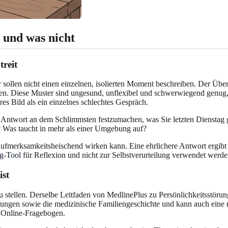
 und was nicht
treit
er sollen nicht einen einzelnen, isolierten Moment beschreiben. Der Übe
lten. Diese Muster sind ungesund, unflexibel und schwerwiegend genu
res Bild als ein einzelnes schlechtes Gespräch.
e Antwort an dem Schlimmsten festzumachen, was Sie letzten Dienstag g
? Was taucht in mehr als einer Umgebung auf?
der aufmerksamkeitsheischend wirken kann. Eine ehrlichere Antwort ergibt
ng-Tool
für Reflexion und nicht zur Selbstverurteilung verwendet werden
ist
u stellen. Derselbe Leitfaden von MedlinePlus zu Persönlichkeitsstöru
hrungen sowie die medizinische Familiengeschichte und kann auch ein
r Online-Fragebogen.