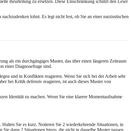
melle Beurteilung zu ersetzen. Diese Einschränkung schützt den Leser
 nachzudenken lohnt. Es legt nicht fest, ob Sie an einer narzisstischen
rung als ein durchgängiges Muster, das über einen längeren Zeitraum
von einer Diagnosefrage sind.
egen und in Konflikten reagieren. Wenn Sie sich bei der Arbeit sehr
er bei Kritik defensiv reagieren, ist auch dieses Muster von
ganzen Identität zu machen. Wenn Sie eine klarere Momentaufnahme
 Halten Sie es kurz. Notieren Sie 2 wiederkehrende Situationen, in
Sie dann 2 Situationen hinzu, die nicht in dasselbe Muster passen.