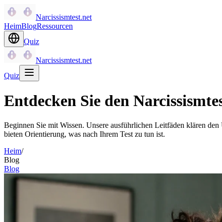
Narcissismtest.net
Heim
Blog
Ressourcen
Quiz
Narcissismtest.net
Quiz
Entdecken Sie den Narcissismtes
Beginnen Sie mit Wissen. Unsere ausführlichen Leitfäden klären den
bieten Orientierung, was nach Ihrem Test zu tun ist.
Heim
/
Blog
Blog