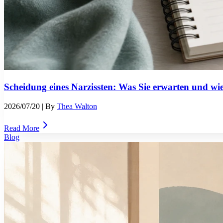
Scheidung eines Narzissten: Was Sie erwarten und wie
2026/07/20
| By
Thea Walton
Read More
Blog