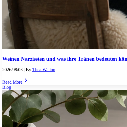
Weinen Narzissten und was ihre Tränen bedeuten kö
2026/08/03
| By
Thea Walton
Read More
Blog