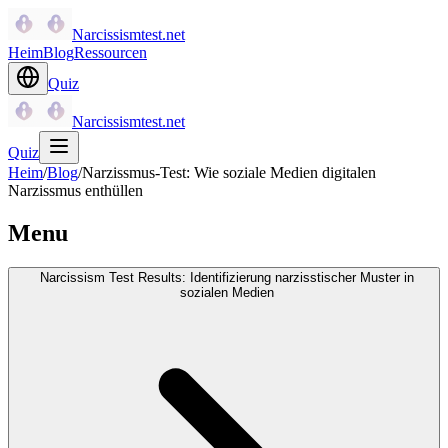
Narcissismtest.net
Heim
Blog
Ressourcen
Quiz
Narcissismtest.net
Quiz
Heim
/
Blog
/
Narzissmus-Test: Wie soziale Medien digitalen
Narzissmus enthüllen
Menu
Narcissism Test Results: Identifizierung narzisstischer Muster in
sozialen Medien