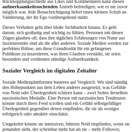
Rückkopplungsschleife aus Likes und Kommentaren kann diesen
aufmerksamkeitssuchenden
Antrieb befriedigen, wie es nie zuvor
möglich war. Jede Benachrichtigung liefert einen kleinen Schub an
Validierung, der ihr Ego vorübergehend stärkt.
Dieses Verhalten geht über bloße Sichtbarkeit hinaus. Es geht
darum, sich großartig und wichtig zu fühlen. Personen mit diesen
Zügen glauben oft, dass ihre täglichen Erfahrungen von Natur aus
faszinierender sind als die aller anderen. Soziale Medien werden zur
perfekten Bühne, um diese Grandiosität für ein gefangenes
Publikum zu inszenieren, was ihren Glauben verstärkt, sie seien
besonders und verdienten ständige Aufmerksamkeit.
Sozialer Vergleich im digitalen Zeitalter
Soziale Medienplattformen basieren auf Vergleich. Wir sind ständig
den Höhepunkten aus dem Leben anderer ausgesetzt, was Gefühle
von Neid oder Überlegenheit schüren kann – zwei Seiten derselben
narzisstischen Medaille. Eine Person mit narzisstischen Tendenzen
könnte durch ihren Feed scrollen und ein Gefühl selbstgefälliger
Überlegenheit gegenüber denen empfinden, die sie als weniger
erfolgreich oder attraktiv einschätzt.
Umgekehrt könnte sie intensiven, bitteren Neid empfinden, wenn sie
jemanden sieht, der scheinbar mehr hat als sie – mehr Follower,