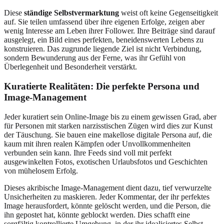
Diese
ständige Selbstvermarktung
weist oft keine Gegenseitigkeit
auf. Sie teilen umfassend über ihre eigenen Erfolge, zeigen aber
wenig Interesse am Leben ihrer Follower. Ihre Beiträge sind darauf
ausgelegt, ein Bild eines perfekten, beneidenswerten Lebens zu
konstruieren. Das zugrunde liegende Ziel ist nicht Verbindung,
sondern Bewunderung aus der Ferne, was ihr Gefühl von
Überlegenheit und Besonderheit verstärkt.
Kuratierte Realitäten: Die perfekte Persona und
Image-Management
Jeder kuratiert sein Online-Image bis zu einem gewissen Grad, aber
für Personen mit starken narzisstischen Zügen wird dies zur Kunst
der Täuschung. Sie bauen eine makellose digitale Persona auf, die
kaum mit ihren realen Kämpfen oder Unvollkommenheiten
verbunden sein kann. Ihre Feeds sind voll mit perfekt
ausgewinkelten Fotos, exotischen Urlaubsfotos und Geschichten
von mühelosem Erfolg.
Dieses akribische Image-Management dient dazu, tief verwurzelte
Unsicherheiten zu maskieren. Jeder Kommentar, der ihr perfektes
Image herausfordert, könnte gelöscht werden, und die Person, die
ihn gepostet hat, könnte geblockt werden. Dies schafft eine
sorgfältig kontrollierte Umgebung, in der ihr idealisiertes Selbst