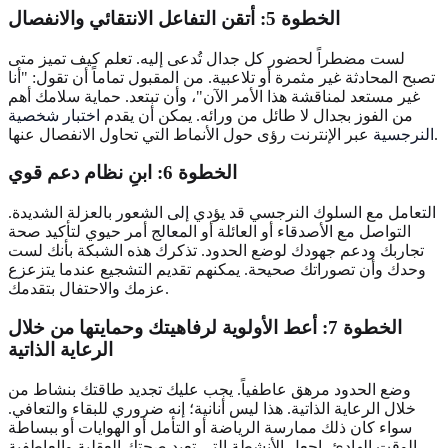
الخطوة 5: أتقن
التفاعل الانتقائي
والانفصال
لست مضطراً لحضور كل جدال تُدعى إليه. تعلم كيف تميز متى
تصبح المحادثة غير مثمرة أو تلاعبية. من المقبول تماماً أن تقول: "أنا
غير مستعد لمناقشة هذا الأمر الآن"، وأن تبتعد. حماية سلامك أهم
من الفوز بجدال لا طائل من ورائه. يمكن أن يقدم
اختبار شخصية
عبر الإنترنت رؤى حول الأنماط التي تحاول الانفصال عنها.
النرجسية
الخطوة 6: ابنِ
نظام دعم قوي
التعامل مع السلوك النرجسي قد يؤدي إلى الشعور بالعزلة الشديدة.
التواصل مع الأصدقاء أو العائلة أو المعالج أمر حيوي لتأكيد صحة
تجاربك ودعم جهودك لوضع الحدود. تذكرك هذه الشبكة بأنك لست
وحدك وأن تصوراتك صحيحة. يمكنهم تقديم التشجيع عندما يتزعزع
عزمك والاحتفال بتقدمك.
الخطوة 7: أعط الأولوية لرفاهيتك وحمايتها من خلال
الرعاية الذاتية
وضع الحدود مرهق عاطفياً. يجب عليك تجديد طاقتك بنشاط من
خلال الرعاية الذاتية. هذا ليس أنانية؛ إنه ضروري للبقاء والتعافي.
سواء كان ذلك ممارسة الرياضة أو التأمل أو الهوايات أو ببساطة
الوقت الهادئ، اجعل الأنشطة التي تعيد صحتك العقلية والعاطفية