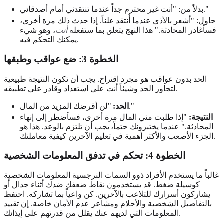
بدلاً من: "أنت غير محترم جداً عندما تنتقدني أمام أصدقائي."
حاول: "أشعر بالأذى عندما أُنتقد علناً. إذا حدث ذلك مرة أخرى،
فسأغادر المحادثة." هذا النهج يتعلق بما ستفعله
أنت
، وهو شيء
يمكنك التحكم فيه.
الخطوة 3: ضع
عواقب
وطبقها
الحد بدون عواقب هو مجرد اقتراح. يجب أن تكون النتيجة طبيعية
لتجاوز الحد وشيئاً أنت على استعداد وقادر على تطبيقه.
"لن أقرضك المزيد من المال."
الحد:
النتيجة:
"إذا طلبت مني المال مرة أخرى، فسأضطر إلى إنهاء
المحادثة." عندما يختبرونك حتماً، يجب أن تلتزم بالوعد. هذا هو
الجزء الأصعب والأكثر أهمية في تعليم الآخرين كيفية معاملتك.
الخطوة 4:
تحكم في تدفق
المعلومات الشخصية
غالباً ما يستخدم الأفراد ذوو السمات النرجسية المعلومات الشخصية
كوسيلة ضغط. قد يستخدمون نقاط ضعفك ضدك أثناء جدال أو
يشاركون أسرارك للتلاعب بالآخرين. كن واعياً بما تشاركه. احتفظ
بالتفاصيل الشخصية والأحلام ومشاعر عدم الأمان خاصة. إن تقييد
المعلومات التي لديهم عنك يقلل من قدرتهم على إيذائك.