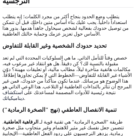
النرجسية
يتطلب وضع الحدود بنجاح أكثر من مجرد الكلمات؛ إنه يتطلب
استعداداً داخلياً. يجب عليك بناء أساس متين داخلك قبل أن تتمكن
من توصيل حدودك بفعالية لشخص سيحاول جاهداً هدمها. يدور هذا
الأساس حول تعزيز عزمك وحماية حالتك العاطفية.
تحديد
حدودك الشخصية
وغير القابلة للتفاوض
خصص وقتاً للتأمل الذاتي. ما هي السلوكيات المحددة التي لم تعد
مقبولة بالنسبة لك؟ كن دقيقاً. هل هو انتقاد غير مرغوب فيه،
مكالمات هاتفية متأخرة ليلاً، مطالب مالية، أو تعليقات مهينة؟ دوّن
الأشياء غير القابلة للتفاوض—الخطوط التي لا يمكن تجاوزها إطلاقاً.
هذا الوضوح هو مرساتك. عندما تكون متأكداً من حدودك، فمن غير
المرجح أن تتأثر بالنداءات العاطفية أو التلاعب. هذا الوعي الذاتي هو
نتيجة رئيسية للأدوات المصممة لمساعدتك على
استكشاف
.
ديناميكياتك
تنمية
الانفصال العاطفي
(نهج "الصخرة الرمادية")
طريقة "الصخرة الرمادية" هي تقنية قوية لـ
الرفاهية العاطفية
.
تتضمن جعل نفسك غير مثير للاهتمام وغير متجاوب مثل صخرة
رمادية. يزدهر النرجسيون على ردود الفعل العاطفية—الإيجابية