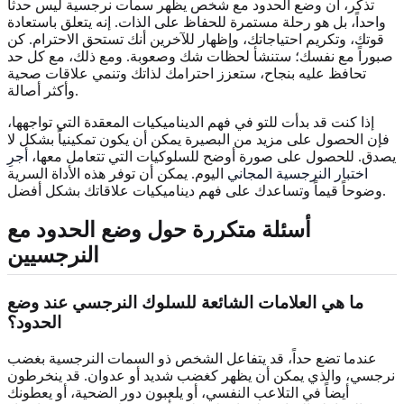
تذكر، أن وضع الحدود مع شخص يظهر سمات نرجسية ليس حدثاً
واحداً، بل هو رحلة مستمرة للحفاظ على الذات. إنه يتعلق باستعادة
قوتك، وتكريم احتياجاتك، وإظهار للآخرين أنك تستحق الاحترام. كن
صبوراً مع نفسك؛ ستنشأ لحظات شك وصعوبة. ومع ذلك، مع كل حد
تحافظ عليه بنجاح، ستعزز احترامك لذاتك وتنمي علاقات صحية
وأكثر أصالة.
إذا كنت قد بدأت للتو في فهم الديناميكيات المعقدة التي تواجهها،
فإن الحصول على مزيد من البصيرة يمكن أن يكون تمكينياً بشكل لا
يصدق. للحصول على صورة أوضح للسلوكيات التي تتعامل معها،
أجرِ
اختبار النرجسية المجاني
اليوم. يمكن أن توفر هذه الأداة السرية
وضوحاً قيماً وتساعدك على فهم ديناميكيات علاقاتك بشكل أفضل.
أسئلة متكررة حول وضع الحدود مع
النرجسيين
ما هي العلامات الشائعة للسلوك النرجسي عند وضع
الحدود؟
عندما تضع حداً، قد يتفاعل الشخص ذو السمات النرجسية بغضب
نرجسي، والذي يمكن أن يظهر كغضب شديد أو عدوان. قد ينخرطون
أيضاً في التلاعب النفسي، أو يلعبون دور الضحية، أو يعطونك