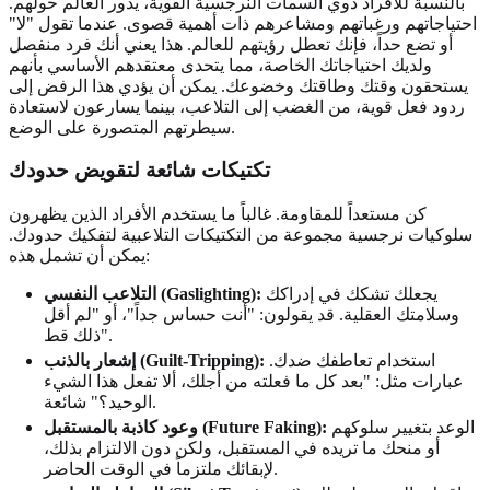
بالنسبة للأفراد ذوي السمات النرجسية القوية، يدور العالم حولهم.
احتياجاتهم ورغباتهم ومشاعرهم ذات أهمية قصوى. عندما تقول "لا"
أو تضع حداً، فإنك تعطل رؤيتهم للعالم. هذا يعني أنك فرد منفصل
ولديك احتياجاتك الخاصة، مما يتحدى معتقدهم الأساسي بأنهم
يستحقون وقتك وطاقتك وخضوعك. يمكن أن يؤدي هذا الرفض إلى
ردود فعل قوية، من الغضب إلى التلاعب، بينما يسارعون لاستعادة
سيطرتهم المتصورة على الوضع.
تكتيكات شائعة
لتقويض حدودك
كن مستعداً للمقاومة. غالباً ما يستخدم الأفراد الذين يظهرون
سلوكيات نرجسية مجموعة من التكتيكات التلاعبية لتفكيك حدودك.
يمكن أن تشمل هذه:
يجعلك تشكك في إدراكك
التلاعب النفسي (Gaslighting):
وسلامتك العقلية. قد يقولون: "أنت حساس جداً"، أو "لم أقل
ذلك قط".
استخدام تعاطفك ضدك.
إشعار بالذنب (Guilt-Tripping):
عبارات مثل: "بعد كل ما فعلته من أجلك، ألا تفعل هذا الشيء
الوحيد؟" شائعة.
الوعد بتغيير سلوكهم
وعود كاذبة بالمستقبل (Future Faking):
أو منحك ما تريده في المستقبل، ولكن دون الالتزام بذلك،
لإبقائك ملتزماً في الوقت الحاضر.