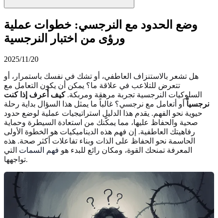
وضع الحدود مع النرجسي: خطوات عملية
ورؤى من اختبار النرجسية
2025/11/20
هل تشعر بالاستنزاف العاطفي، أو تشك في نفسك باستمرار، أو
تتعرض للتلاعب في علاقة ما؟ يمكن أن يكون التعامل مع
السلوكيات النرجسية تجربة مرهقة ومربكة.
كيف أعرف إذا كنت
نرجسياً
أو أتعامل مع نرجسي؟ غالباً ما يمثل هذا السؤال بداية رحلة
حيوية نحو الفهم. يقدم هذا الدليل استراتيجيات عملية لوضع حدود
صحية والحفاظ عليها، مما يمكّنك من استعادة السيطرة وحماية
رفاهيتك العاطفية. إن فهم هذه الديناميكيات هو الخطوة الأولى
الحاسمة نحو الحفاظ على الذات وبناء تفاعلات أكثر صحة. هذه
المعرفة تمنحك القوة، ومكان رائع للبدء هو
فهم السمات
التي
تواجهها.