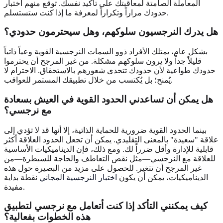
المعاملة الصامتة لمعاقبتك على تأكيد نفسك. توقع منهم اختبار
حدودك مراراً وتكراراً لمعرفة ما إذا كنت ستستسلم.
هل يدرك النرجسيون سلوكهم، وهل سيحترمون حدودي؟
بشكل عام، يمتلك الأفراد ذوو السمات النرجسية القوية وعياً ذاتياً
قليلاً جداً ولا يرون سلوكهم مشكلة. من غير المرجح أن يحترموا
حدودك طواعية لأن حدودك تتحدى شعورهم بالاستحقاق. الاحترام لا
يُمنح؛ بل يُكتسب من خلال تطبيقك المستمر للعواقب.
هل يمكن أن تساعدني الحدود القوية في العيش بسعادة
مع نرجسي؟
بينما الحدود القوية ضرورية للحماية الذاتية، إلا أنها قد لا تؤدي إلى
علاقة "سعيدة" بالمعنى التقليدي. يمكن أن تجعل الحدود العلاقة أكثر
قابلية للإدارة وأقل ضرراً لك. ومع ذلك، فإن الديناميكيات الأساسية
للعلاقة مع النرجسي—مثل نقص التعاطف والحاجة للسيطرة—من
غير المرجح أن تتغير. للحصول على مزيد من البصيرة حول هذه
الديناميكيات، يمكن أن يكون
اختبار النرجسية المجاني
نقطة بداية
مفيدة.
كيف يمكنني التأكد إذا كنت أتعامل مع نرجسي لتطبيق
هذه الخطوات بفعالية؟