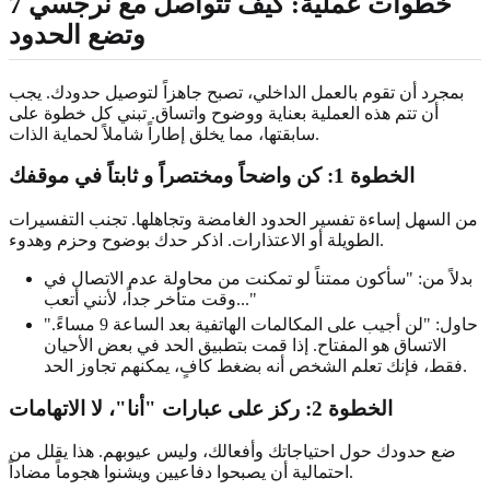
7 خطوات عملية:
كيف تتواصل مع نرجسي
وتضع الحدود
بمجرد أن تقوم بالعمل الداخلي، تصبح جاهزاً لتوصيل حدودك. يجب
أن تتم هذه العملية بعناية ووضوح واتساق. تبني كل خطوة على
سابقتها، مما يخلق إطاراً شاملاً لحماية الذات.
الخطوة 1: كن واضحاً ومختصراً و
ثابتاً في موقفك
من السهل إساءة تفسير الحدود الغامضة وتجاهلها. تجنب التفسيرات
الطويلة أو الاعتذارات. اذكر حدك بوضوح وحزم وهدوء.
بدلاً من: "سأكون ممتناً لو تمكنت من محاولة عدم الاتصال في
وقت متأخر جداً، لأنني أتعب..."
حاول: "لن أجيب على المكالمات الهاتفية بعد الساعة 9 مساءً."
الاتساق هو المفتاح. إذا قمت بتطبيق الحد في بعض الأحيان
فقط، فإنك تعلم الشخص أنه بضغط كافٍ، يمكنهم تجاوز الحد.
الخطوة 2: ركز على عبارات "أنا"، لا الاتهامات
ضع حدودك حول احتياجاتك وأفعالك، وليس عيوبهم. هذا يقلل من
احتمالية أن يصبحوا دفاعيين ويشنوا هجوماً مضاداً.