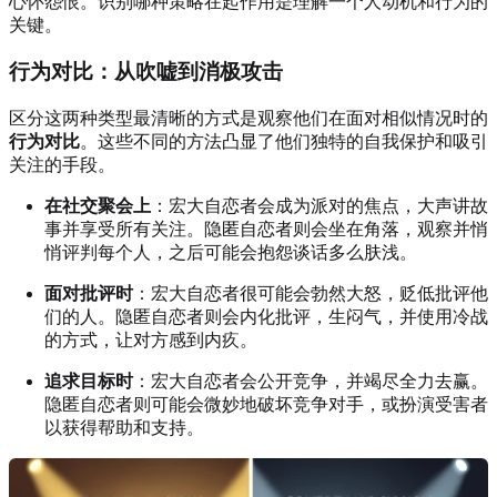
心怀怨恨。识别哪种策略在起作用是理解一个人动机和行为的
关键。
行为对比：从吹嘘到消极攻击
区分这两种类型最清晰的方式是观察他们在面对相似情况时的
行为对比
。这些不同的方法凸显了他们独特的自我保护和吸引
关注的手段。
在社交聚会上
：宏大自恋者会成为派对的焦点，大声讲故
事并享受所有关注。隐匿自恋者则会坐在角落，观察并悄
悄评判每个人，之后可能会抱怨谈话多么肤浅。
面对批评时
：宏大自恋者很可能会勃然大怒，贬低批评他
们的人。隐匿自恋者则会内化批评，生闷气，并使用冷战
的方式，让对方感到内疚。
追求目标时
：宏大自恋者会公开竞争，并竭尽全力去赢。
隐匿自恋者则可能会微妙地破坏竞争对手，或扮演受害者
以获得帮助和支持。