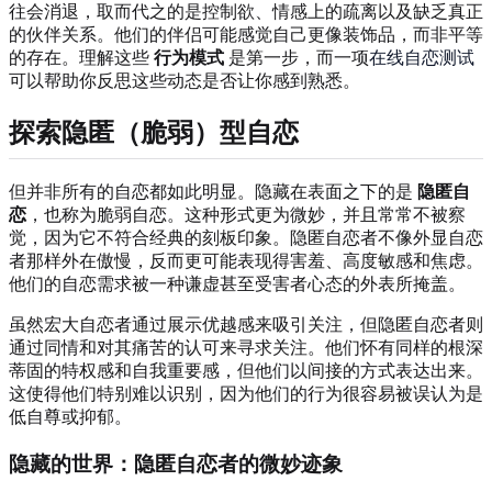
往会消退，取而代之的是控制欲、情感上的疏离以及缺乏真正
的伙伴关系。他们的伴侣可能感觉自己更像装饰品，而非平等
的存在。理解这些
行为模式
是第一步，而一项
在线自恋测试
可以帮助你反思这些动态是否让你感到熟悉。
探索隐匿（脆弱）型自恋
但并非所有的自恋都如此明显。隐藏在表面之下的是
隐匿自
恋
，也称为脆弱自恋。这种形式更为微妙，并且常常不被察
觉，因为它不符合经典的刻板印象。隐匿自恋者不像外显自恋
者那样外在傲慢，反而更可能表现得害羞、高度敏感和焦虑。
他们的自恋需求被一种谦虚甚至受害者心态的外表所掩盖。
虽然宏大自恋者通过展示优越感来吸引关注，但隐匿自恋者则
通过同情和对其痛苦的认可来寻求关注。他们怀有同样的根深
蒂固的特权感和自我重要感，但他们以间接的方式表达出来。
这使得他们特别难以识别，因为他们的行为很容易被误认为是
低自尊或抑郁。
隐藏的世界：隐匿自恋者的微妙迹象