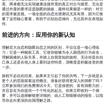
害。两者都无法实现健康连接所需的真正付出与接受。无论是
通过外显的要求还是隐匿的操纵，最终结果都是一样的：对方
的需求被忽视。一项全面的
自恋光谱测试
尤其有用，因为它衡
量了这些核心要素，有助于识别自恋倾向，无论其外在表现如
何。
前进的方向：应用你的新认知
理解宏大自恋和隐匿自恋之间的区别，不仅仅是一项心理练
习；它是一种赋权工具。它使你能够为令人困惑的行为命名，
理解困难的人际关系，并踏上自我觉知的旅程。无论你是在自
己身上还是在他人身上看到这些特质，清晰度是积极改变的第
一步。
旅程不必在此结束。如果本文引起了你的共鸣，下一步就是从
更个人的层面探索这些概念。准备好获得更深入的洞察了吗？
立即参加我们的免费测试
今天。它是保密的、富有洞察力的，
并且旨在为你提供一个个性化的起点。你将立即收到一个摘
要，并可以选择解锁更详细的、由人工智能驱动的报告，以指
导你走向更深的自我理解之路。