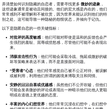
弄清楚如何识别隐藏的自恋者，需要寻找更多
微妙的迹象
，
这些迹象通常是被动且间接的。他们的宏大感是内在的，他们
常常感到不被理解和不被欣赏，因为世界未能认识到他们的特
别之处。这可能导致一种隐秘的怨恨状态，并倾向于记仇。
以下是隐匿自恋的一些关键指标：
对批评的高度敏感
：他们可能对即使是温和的反馈也会产
生强烈的羞耻、屈辱或愤怒感，尽管他们可能不会表现出
来。
消极攻击性行为
：他们可能会采取冷战、拖延或微妙的破
坏等策略来表达不满，而不是直接面对问题。
“受害者”心态
：他们经常感觉自己被不公正对待、被误解
或被利用，利用他们所谓的困境来博取关注和同情。
安静的沾沾自喜或优越感
：虽然他们不公开吹嘘，但他们
可能会发表微妙的评论或表现出一种暗示他们比他人更聪
明或在道德上更优越的态度。
丰富的内心幻想世界
：他们常常沉浸在幻想中，在幻想中