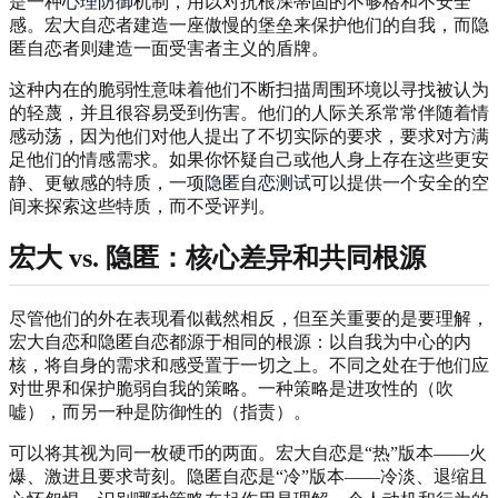
是一种
心理防御
机制，用以对抗根深蒂固的不够格和不安全
感。宏大自恋者建造一座傲慢的堡垒来保护他们的自我，而隐
匿自恋者则建造一面受害者主义的盾牌。
这种内在的脆弱性意味着他们不断扫描周围环境以寻找被认为
的轻蔑，并且很容易受到伤害。他们的人际关系常常伴随着情
感动荡，因为他们对他人提出了不切实际的要求，要求对方满
足他们的情感需求。如果你怀疑自己或他人身上存在这些更安
静、更敏感的特质，一项
隐匿自恋测试
可以提供一个安全的空
间来探索这些特质，而不受评判。
宏大 vs. 隐匿：核心差异和共同根源
尽管他们的外在表现看似截然相反，但至关重要的是要理解，
宏大自恋和隐匿自恋都源于相同的根源：以自我为中心的内
核，将自身的需求和感受置于一切之上。不同之处在于他们应
对世界和保护脆弱自我的策略。一种策略是进攻性的（吹
嘘），而另一种是防御性的（指责）。
可以将其视为同一枚硬币的两面。宏大自恋是“热”版本——火
爆、激进且要求苛刻。隐匿自恋是“冷”版本——冷淡、退缩且