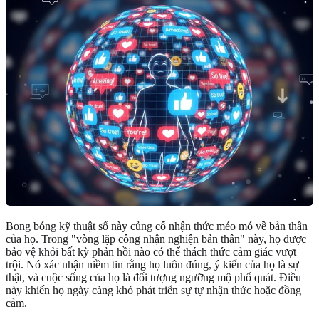
Bong bóng kỹ thuật số này củng cố nhận thức méo mó về bản thân
của họ. Trong "vòng lặp công nhận nghiện bản thân" này, họ được
bảo vệ khỏi bất kỳ phản hồi nào có thể thách thức cảm giác vượt
trội. Nó xác nhận niềm tin rằng họ luôn đúng, ý kiến của họ là sự
thật, và cuộc sống của họ là đối tượng ngưỡng mộ phổ quát. Điều
này khiến họ ngày càng khó phát triển sự tự nhận thức hoặc đồng
cảm.