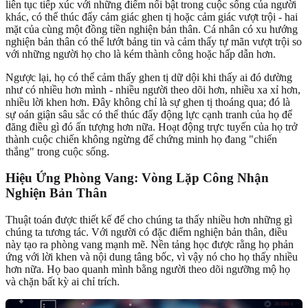
liên tục tiếp xúc với những điểm nổi bật trong cuộc sống của người
khác, có thể thúc đẩy cảm giác ghen tị hoặc cảm giác vượt trội - hai
mặt của cùng một đồng tiền nghiện bản thân. Cá nhân có xu hướng
nghiện bản thân có thể lướt bảng tin và cảm thấy tự mãn vượt trội so
với những người họ cho là kém thành công hoặc hấp dẫn hơn.
Ngược lại, họ có thể cảm thấy ghen tị dữ dội khi thấy ai đó dường
như có nhiều hơn mình - nhiều người theo dõi hơn, nhiều xa xỉ hơn,
nhiều lời khen hơn. Đây không chỉ là sự ghen tị thoáng qua; đó là
sự oán giận sâu sắc có thể thúc đẩy động lực cạnh tranh của họ để
đăng điều gì đó ấn tượng hơn nữa. Hoạt động trực tuyến của họ trở
thành cuộc chiến không ngừng để chứng minh họ đang "chiến
thắng" trong cuộc sống.
Hiệu Ứng Phòng Vang: Vòng Lặp Công Nhận
Nghiện Bản Thân
Thuật toán được thiết kế để cho chúng ta thấy nhiều hơn những gì
chúng ta tương tác. Với người có đặc điểm nghiện bản thân, điều
này tạo ra phòng vang mạnh mẽ. Nền tảng học được rằng họ phản
ứng với lời khen và nội dung tâng bốc, vì vậy nó cho họ thấy nhiều
hơn nữa. Họ bao quanh mình bằng người theo dõi ngưỡng mộ họ
và chặn bất kỳ ai chỉ trích.