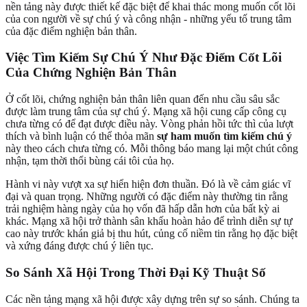
nền tảng này được thiết kế đặc biệt để khai thác mong muốn cốt lõi
của con người về sự chú ý và công nhận - những yếu tố trung tâm
của đặc điểm nghiện bản thân.
Việc Tìm Kiếm Sự Chú Ý Như Đặc Điểm Cốt Lõi
Của Chứng Nghiện Bản Thân
Ở cốt lõi, chứng nghiện bản thân liên quan đến nhu cầu sâu sắc
được làm trung tâm của sự chú ý. Mạng xã hội cung cấp công cụ
chưa từng có để đạt được điều này. Vòng phản hồi tức thì của lượt
thích và bình luận có thể thỏa mãn
sự ham muốn tìm kiếm chú ý
này theo cách chưa từng có. Mỗi thông báo mang lại một chút công
nhận, tạm thời thổi bùng cái tôi của họ.
Hành vi này vượt xa sự hiển hiện đơn thuần. Đó là về cảm giác vĩ
đại và quan trọng. Những người có đặc điểm này thường tin rằng
trải nghiệm hàng ngày của họ vốn đã hấp dẫn hơn của bất kỳ ai
khác. Mạng xã hội trở thành sân khấu hoàn hảo để trình diễn sự tự
cao này trước khán giả bị thu hút, củng cố niềm tin rằng họ đặc biệt
và xứng đáng được chú ý liên tục.
So Sánh Xã Hội Trong Thời Đại Kỹ Thuật Số
Các nền tảng mạng xã hội được xây dựng trên sự so sánh. Chúng ta