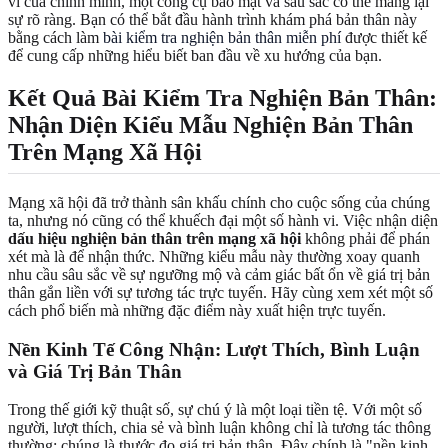
vi của chính mình, một công cụ bảo mật và sâu sắc có thể mang lại
sự rõ ràng. Bạn có thể bắt đầu hành trình khám phá bản thân này
bằng cách làm
bài kiểm tra nghiện bản thân miễn phí
được thiết kế
để cung cấp những hiểu biết ban đầu về xu hướng của bạn.
Kết Quả Bài Kiểm Tra Nghiện Bản Thân:
Nhận Diện Kiểu Mẫu Nghiện Bản Thân
Trên Mạng Xã Hội
Mạng xã hội đã trở thành sân khấu chính cho cuộc sống của chúng
ta, nhưng nó cũng có thể khuếch đại một số hành vi. Việc nhận diện
dấu hiệu nghiện bản thân trên mạng xã hội
không phải để phán
xét mà là để nhận thức. Những kiểu mẫu này thường xoay quanh
nhu cầu sâu sắc về sự ngưỡng mộ và cảm giác bất ổn về giá trị bản
thân gắn liền với sự tương tác trực tuyến. Hãy cùng xem xét một số
cách phổ biến mà những đặc điểm này xuất hiện trực tuyến.
Nền Kinh Tế Công Nhận: Lượt Thích, Bình Luận
và Giá Trị Bản Thân
Trong thế giới kỹ thuật số, sự chú ý là một loại tiền tệ. Với một số
người, lượt thích, chia sẻ và bình luận không chỉ là tương tác thông
thường; chúng là thước đo giá trị bản thân. Đây chính là "nền kinh