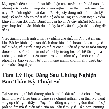
Mọi người đều định hình sự hiện diện trực tuyến ở mức độ nào đó,
nhưng với cá nhân mang đặc điểm nghiện bản thân mạnh mẽ, điều
này trở thành nghệ thuật đánh lừa. Họ xây dựng một hình mẫu kỹ
thuật số hoàn hảo có thể ít liên hệ đến những khó khăn hoặc khiếm
khuyết ngoài đời thực. Bảng tin của họ chứa đầy những bức ảnh
góc chụp hoàn hảo, hình du lịch kỳ lạ và câu chuyện thành công dễ
dàng.
Việc quản lý hình ảnh tỉ mỉ này nhằm che giấu những bất an sâu
kín. Bất kỳ bình luận nào thách thức hình ảnh hoàn hảo của họ có
thể bị xóa, và người đăng có thể bị chặn. Điều này tạo ra môi trường
được kiểm soát cẩn thận nơi cái tôi lý tưởng hóa có thể tồn tại mà
không bị chất vấn. Hiện thực được định hình này là một cơ chế
phòng vệ, bảo vệ lòng tự trọng mong manh khỏi những phức tạp
của cuộc sống thực.
Tâm Lý Học Đằng Sau Chứng Nghiện
Bản Thân Kỹ Thuật Số
Tại sao mạng xã hội dường như là mảnh đất màu mỡ cho những
hành vi này? Hiểu tâm lý đằng sau chứng nghiện bản thân kỹ thuật
số giúp chúng ta thấy những hành động này không đơn thuần là sự
phù phiếm mà là biểu hiện của nhu cầu tâm lý sâu sắc hơn. Những