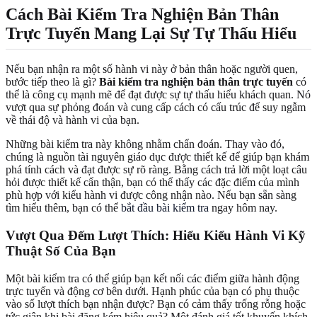
Cách Bài Kiểm Tra Nghiện Bản Thân
Trực Tuyến Mang Lại Sự Tự Thấu Hiểu
Nếu bạn nhận ra một số hành vi này ở bản thân hoặc người quen,
bước tiếp theo là gì?
Bài kiểm tra nghiện bản thân trực tuyến
có
thể là công cụ mạnh mẽ để đạt được sự tự thấu hiểu khách quan. Nó
vượt qua sự phỏng đoán và cung cấp cách có cấu trúc để suy ngẫm
về thái độ và hành vi của bạn.
Những bài kiểm tra này không nhằm chẩn đoán. Thay vào đó,
chúng là nguồn tài nguyên giáo dục được thiết kế để giúp bạn khám
phá tính cách và đạt được sự rõ ràng. Bằng cách trả lời một loạt câu
hỏi được thiết kế cẩn thận, bạn có thể thấy các đặc điểm của mình
phù hợp với kiểu hành vi được công nhận nào. Nếu bạn sẵn sàng
tìm hiểu thêm, bạn có thể
bắt đầu bài kiểm tra
ngay hôm nay.
Vượt Qua Đếm Lượt Thích: Hiểu Kiểu Hành Vi Kỹ
Thuật Số Của Bạn
Một bài kiểm tra có thể giúp bạn kết nối các điểm giữa hành động
trực tuyến và động cơ bên dưới. Hạnh phúc của bạn có phụ thuộc
vào số lượt thích bạn nhận được? Bạn có cảm thấy trống rỗng hoặc
tức giận khi bài đăng kém hiệu quả? Một đánh giá tốt khuyến khích