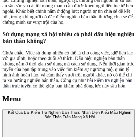
tục. Chứng nghiện bản thân, ngược lại, thường bắt nguồn từ sự bất
an sâu sắc và cái tôi mong manh cần được khen ngợi liên tục từ bên
ngoài. Khác biệt chính nằm ở động lực: người tự tin chia sẻ để kết
nối, trong khi người có đặc điểm nghiện bản thân thường chia sẻ để
chứng minh sự vượt trội của họ.
Sử dụng mạng xã hội nhiều có phải dấu hiệu nghiện
bản thân không?
Chưa chắc. Việc sử dụng nhiều có thể là cho công việc, giữ liên lạc
với gia đình, hoặc theo đuổi sở thích. Dấu hiệu nghiện bản thân
không nằm ở thời gian sử dụng mà cách sử dụng. Nếu thời gian trực
tuyến của bạn tập trung vào việc tìm kiếm sự ngưỡng mộ, quản lý
hình ảnh hoàn hảo, và cảm thấy vượt trội người khác, nó có thể chỉ
ra xu hướng nghiện bản thân. Công cụ như
bài kiểm tra nghiện bản
thân trực tuyến
có thể giúp bạn khám phá động lực này sâu hơn.
Menu
Kết Quả Bài Kiểm Tra Nghiện Bản Thân: Nhận Diện Kiểu Mẫu Nghiện
Bản Thân Trên Mạng Xã Hội