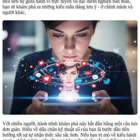
mối liên hệ giữa hành vi trực tuyến và đặc điểm nghiện bản thân,
bạn sẽ khám phá ra những kiểu mẫu đáng lưu ý - ở chính mình và
người khác.
Với nhiều người, hành trình khám phá này bắt đầu bằng một câu hỏi
đơn giản. Hiểu về dấu chân kỹ thuật số của bạn là bước đầu tiên
hướng tới sự tự nhận thức sâu sắc hơn. Nếu bạn tò mò về kiểu hành