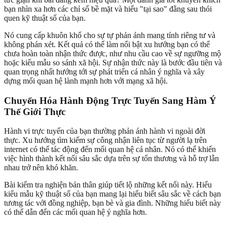
bạn nhìn xa hơn các chỉ số bề mặt và hiểu "tại sao" đằng sau thói
quen kỹ thuật số của bạn.
Nó cung cấp khuôn khổ cho sự tự phản ánh mang tính riêng tư và
không phán xét. Kết quả có thể làm nổi bật xu hướng bạn có thể
chưa hoàn toàn nhận thức được, như nhu cầu cao về sự ngưỡng mộ
hoặc kiểu mẫu so sánh xã hội. Sự nhận thức này là bước đầu tiên và
quan trọng nhất hướng tới sự phát triển cá nhân ý nghĩa và xây
dựng mối quan hệ lành mạnh hơn với mạng xã hội.
Chuyển Hóa Hành Động Trực Tuyến Sang Hàm Ý
Thế Giới Thực
Hành vi trực tuyến của bạn thường phản ánh hành vi ngoài đời
thực. Xu hướng tìm kiếm sự công nhận liên tục từ người lạ trên
internet có thể tác động đến mối quan hệ cá nhân. Nó có thể khiến
việc hình thành kết nối sâu sắc dựa trên sự tổn thương và hỗ trợ lẫn
nhau trở nên khó khăn.
Bài kiểm tra nghiện bản thân giúp tiết lộ những kết nối này. Hiểu
kiểu mẫu kỹ thuật số của bạn mang lại hiểu biết sâu sắc về cách bạn
tương tác với đồng nghiệp, bạn bè và gia đình. Những hiểu biết này
có thể dẫn đến các mối quan hệ ý nghĩa hơn.