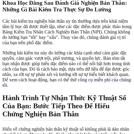
Khoa Học Đằng Sau Đánh Giá Nghiện Bản Thân:
Những Gì Bài Kiểm Tra Thực Sự Đo Lường
Các bài kiểm tra nghiện bản thân uy tín thường dựa trên khái niệm
tâm lý học đã được thiết lập, như các đặc điểm được phác thảo trong
Bảng Kiểm Tra Nhân Cách Nghiện Bản Thân (NPI). Chúng không
đo lường bạn "tốt" hay "xấu". Thay vào đó, chúng đánh giá vị trí
của bạn trên phổ đặc điểm.
Những bài kiểm tra này đo lường các khía cạnh như cảm giác đặc
quyền, cảm giác vượt trội, phô trương, và quyền lực. Bản tóm tắt
bạn nhận được giúp hiểu đặc điểm nào có thể nổi bật hơn trong tính
cách của bạn. Đó là cách bảo mật, dựa trên dữ liệu để đạt được góc
nhìn, xa rời sự tự phán xét và hướng tới sự tự hiểu biết khách quan.
Để xem cách hoạt động, bạn có thể
thử công cụ miễn phí của chúng
tôi
.
Hành Trình Tự Nhận Thức Kỹ Thuật Số
Của Bạn: Bước Tiếp Theo Để Hiểu
Chứng Nghiện Bản Thân
Hiểu về chứng nghiện bản thân kỹ thuật số không phải là dán nhãn