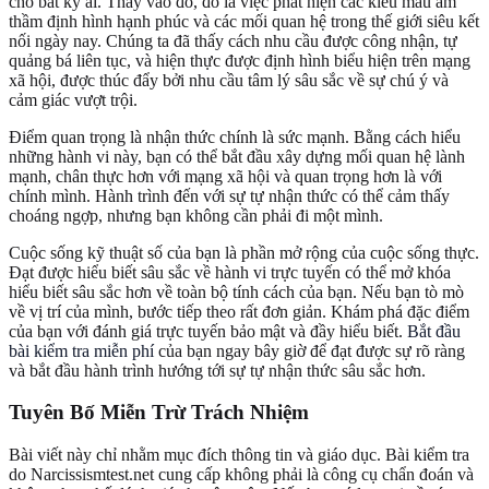
cho bất kỳ ai. Thay vào đó, đó là việc phát hiện các kiểu mẫu âm
thầm định hình hạnh phúc và các mối quan hệ trong thế giới siêu kết
nối ngày nay. Chúng ta đã thấy cách nhu cầu được công nhận, tự
quảng bá liên tục, và hiện thực được định hình biểu hiện trên mạng
xã hội, được thúc đẩy bởi nhu cầu tâm lý sâu sắc về sự chú ý và
cảm giác vượt trội.
Điểm quan trọng là nhận thức chính là sức mạnh. Bằng cách hiểu
những hành vi này, bạn có thể bắt đầu xây dựng mối quan hệ lành
mạnh, chân thực hơn với mạng xã hội và quan trọng hơn là với
chính mình. Hành trình đến với sự tự nhận thức có thể cảm thấy
choáng ngợp, nhưng bạn không cần phải đi một mình.
Cuộc sống kỹ thuật số của bạn là phần mở rộng của cuộc sống thực.
Đạt được hiểu biết sâu sắc về hành vi trực tuyến có thể mở khóa
hiểu biết sâu sắc hơn về toàn bộ tính cách của bạn. Nếu bạn tò mò
về vị trí của mình, bước tiếp theo rất đơn giản. Khám phá đặc điểm
của bạn với đánh giá trực tuyến bảo mật và đầy hiểu biết.
Bắt đầu
bài kiểm tra miễn phí
của bạn ngay bây giờ để đạt được sự rõ ràng
và bắt đầu hành trình hướng tới sự tự nhận thức sâu sắc hơn.
Tuyên Bố Miễn Trừ Trách Nhiệm
Bài viết này chỉ nhằm mục đích thông tin và giáo dục. Bài kiểm tra
do Narcissismtest.net cung cấp không phải là công cụ chẩn đoán và