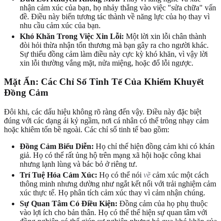
nhận cảm xúc của bạn, họ nhảy thẳng vào việc "sửa chữa" vấn
đề. Điều này biến tương tác thành về năng lực của họ thay vì
nhu cầu cảm xúc của bạn.
Khó Khăn Trong Việc Xin Lỗi:
Một lời xin lỗi chân thành
đòi hỏi thừa nhận tổn thương mà bạn gây ra cho người khác.
Sự thiếu đồng cảm làm điều này cực kỳ khó khăn, vì vậy lời
xin lỗi thường vắng mặt, nửa miệng, hoặc đổ lỗi ngược.
Mặt Ẩn: Các Chỉ Số Tinh Tế Của Khiếm Khuyết
Đồng Cảm
Đôi khi, các dấu hiệu không rõ ràng đến vậy. Điều này đặc biệt
đúng với các dạng ái kỷ ngầm, nơi cá nhân có thể trông nhạy cảm
hoặc khiêm tốn bề ngoài. Các chỉ số tinh tế bao gồm:
Đồng Cảm Biểu Diễn:
Họ chỉ thể hiện đồng cảm khi có khán
giả. Họ có thể rất ủng hộ trên mạng xã hội hoặc công khai
nhưng lạnh lùng và bác bỏ ở riêng tư.
Trí Tuệ Hóa Cảm Xúc:
Họ có thể nói
về
cảm xúc một cách
thông minh nhưng dường như ngắt kết nối với trải nghiệm cảm
xúc thực tế. Họ phân tích cảm xúc thay vì cảm nhận chúng.
Sự Quan Tâm Có Điều Kiện:
Đồng cảm của họ phụ thuộc
vào lợi ích cho bản thân. Họ có thể thể hiện sự quan tâm với