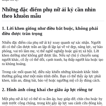
Những đặc điểm phụ nữ ái kỷ cần nhìn
theo khuôn mẫu
1. Lời khen giống như điều bắt buộc, không phải
điều được trân trọng
Nhiều đặc điểm của phụ nữ ái kỷ xoay quanh sự xác nhận. Người
đó có thể cần được trấn an lặp đi lặp lại về vẻ đẹp, năng lực, sự hào
phóng, vai trò làm mẹ, vị thế nghề nghiệp hoặc giá trị xã hội. Lời
khen dường như không giữ được lâu. Nếu sự chú ý chuyển sang
người khác, cô ấy có thể dỗi, cạnh tranh, hạ thấp người kia hoặc tạo
ra khủng hoảng.
Trong các mối quan hệ, điều này khiến những khoảnh khắc bình
thường giống như một màn trình diễn. Bạn có thể thấy áp lực phải
khen, trấn an, đăng bài, bảo vệ hoặc ngưỡng mộ cô ấy đúng cách.
2. Hình ảnh công khai che giấu áp lực riêng tư
Một phụ nữ ái kỷ có thể tỏ ra ấm áp, hay giúp đỡ, chỉn chu hoặc hy
sinh trước công chúng, trong khi gây áp lực sau cánh cửa đóng kín.