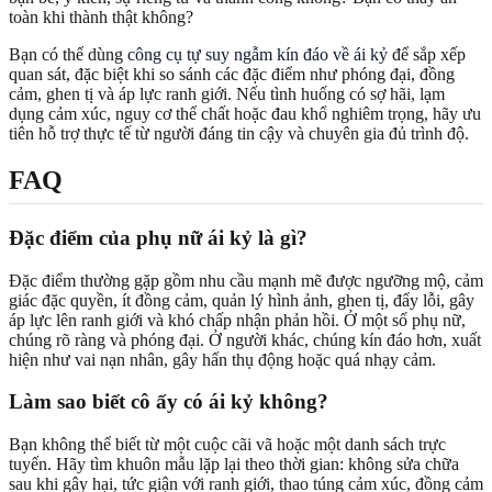
toàn khi thành thật không?
Bạn có thể dùng
công cụ tự suy ngẫm kín đáo về ái kỷ
để sắp xếp
quan sát, đặc biệt khi so sánh các đặc điểm như phóng đại, đồng
cảm, ghen tị và áp lực ranh giới. Nếu tình huống có sợ hãi, lạm
dụng cảm xúc, nguy cơ thể chất hoặc đau khổ nghiêm trọng, hãy ưu
tiên hỗ trợ thực tế từ người đáng tin cậy và chuyên gia đủ trình độ.
FAQ
Đặc điểm của phụ nữ ái kỷ là gì?
Đặc điểm thường gặp gồm nhu cầu mạnh mẽ được ngưỡng mộ, cảm
giác đặc quyền, ít đồng cảm, quản lý hình ảnh, ghen tị, đẩy lỗi, gây
áp lực lên ranh giới và khó chấp nhận phản hồi. Ở một số phụ nữ,
chúng rõ ràng và phóng đại. Ở người khác, chúng kín đáo hơn, xuất
hiện như vai nạn nhân, gây hấn thụ động hoặc quá nhạy cảm.
Làm sao biết cô ấy có ái kỷ không?
Bạn không thể biết từ một cuộc cãi vã hoặc một danh sách trực
tuyến. Hãy tìm khuôn mẫu lặp lại theo thời gian: không sửa chữa
sau khi gây hại, tức giận với ranh giới, thao túng cảm xúc, đồng cảm