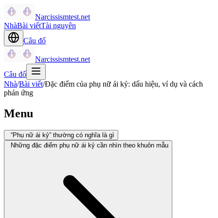
Narcissismtest.net
Nhà
Bài viết
Tài nguyên
Câu đố
Narcissismtest.net
Câu đố
Nhà
/
Bài viết
/
Đặc điểm của phụ nữ ái kỷ: dấu hiệu, ví dụ và cách
phản ứng
Menu
“Phụ nữ ái kỷ” thường có nghĩa là gì
Những đặc điểm phụ nữ ái kỷ cần nhìn theo khuôn mẫu