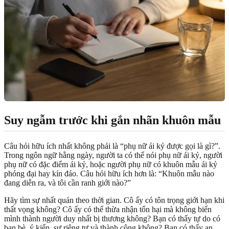
Suy ngẫm trước khi gắn nhãn khuôn mẫu
Câu hỏi hữu ích nhất không phải là “phụ nữ ái kỷ được gọi là gì?”.
Trong ngôn ngữ hằng ngày, người ta có thể nói phụ nữ ái kỷ, người
phụ nữ có đặc điểm ái kỷ, hoặc người phụ nữ có khuôn mẫu ái kỷ
phóng đại hay kín đáo. Câu hỏi hữu ích hơn là: “Khuôn mẫu nào
đang diễn ra, và tôi cần ranh giới nào?”
Hãy tìm sự nhất quán theo thời gian. Cô ấy có tôn trọng giới hạn khi
thất vọng không? Cô ấy có thể thừa nhận tổn hại mà không biến
mình thành người duy nhất bị thương không? Bạn có thấy tự do có
bạn bè, ý kiến, sự riêng tư và thành công không? Bạn có thấy an