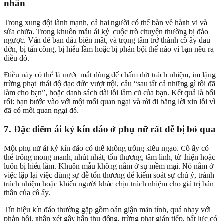
nhân
Trong xung đột lành mạnh, cả hai người có thể bàn về hành vi và
sửa chữa. Trong khuôn mẫu ái kỷ, cuộc trò chuyện thường bị đảo
ngược. Vấn đề ban đầu biến mất, và trọng tâm trở thành cô ấy đau
đớn, bị tấn công, bị hiểu lầm hoặc bị phản bội thế nào vì bạn nêu ra
điều đó.
Điều này có thể là nước mắt dùng để chấm dứt trách nhiệm, im lặng
trừng phạt, thái độ đạo đức vượt trội, câu “sau tất cả những gì tôi đã
làm cho bạn”, hoặc danh sách dài lỗi lầm cũ của bạn. Kết quả là bối
rối: bạn bước vào với một mối quan ngại và rời đi bằng lời xin lỗi vì
đã có mối quan ngại đó.
7. Đặc điểm ái kỷ kín đáo ở phụ nữ rất dễ bị bỏ qua
Một phụ nữ ái kỷ kín đáo có thể không trông kiêu ngạo. Cô ấy có
thể trông mong manh, nhút nhát, tổn thương, tâm linh, từ thiện hoặc
luôn bị hiểu lầm. Khuôn mẫu không nằm ở sự mềm mại. Nó nằm ở
việc lặp lại việc dùng sự dễ tổn thương để kiểm soát sự chú ý, tránh
trách nhiệm hoặc khiến người khác chịu trách nhiệm cho giá trị bản
thân của cô ấy.
Tín hiệu kín đáo thường gặp gồm oán giận mãn tính, quá nhạy với
phản hồi, nhận xét gây hấn thụ động, trừng phạt gián tiếp, bất lực có