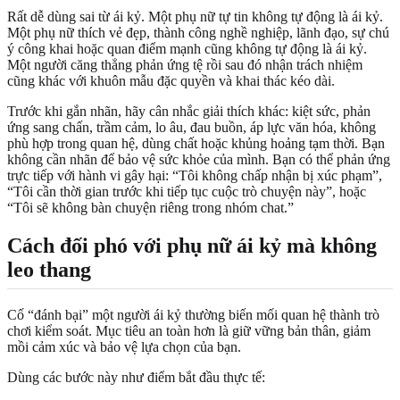
Rất dễ dùng sai từ ái kỷ. Một phụ nữ tự tin không tự động là ái kỷ.
Một phụ nữ thích vẻ đẹp, thành công nghề nghiệp, lãnh đạo, sự chú
ý công khai hoặc quan điểm mạnh cũng không tự động là ái kỷ.
Một người căng thẳng phản ứng tệ rồi sau đó nhận trách nhiệm
cũng khác với khuôn mẫu đặc quyền và khai thác kéo dài.
Trước khi gắn nhãn, hãy cân nhắc giải thích khác: kiệt sức, phản
ứng sang chấn, trầm cảm, lo âu, đau buồn, áp lực văn hóa, không
phù hợp trong quan hệ, dùng chất hoặc khủng hoảng tạm thời. Bạn
không cần nhãn để bảo vệ sức khỏe của mình. Bạn có thể phản ứng
trực tiếp với hành vi gây hại: “Tôi không chấp nhận bị xúc phạm”,
“Tôi cần thời gian trước khi tiếp tục cuộc trò chuyện này”, hoặc
“Tôi sẽ không bàn chuyện riêng trong nhóm chat.”
Cách đối phó với phụ nữ ái kỷ mà không
leo thang
Cố “đánh bại” một người ái kỷ thường biến mối quan hệ thành trò
chơi kiểm soát. Mục tiêu an toàn hơn là giữ vững bản thân, giảm
mồi cảm xúc và bảo vệ lựa chọn của bạn.
Dùng các bước này như điểm bắt đầu thực tế: