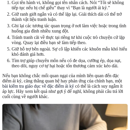
Gọi tên hành vi, không gọi tên nhân cách. Nói “Tôi sẽ không
tiếp tục nếu bị chế giễu” thay vì “Bạn là người ái kỷ.”
Giữ ranh giới ngắn và có thể lặp lại. Giải thích dài có thể trở
thành vật liệu tranh luận.
Ghi lại các tương tác quan trọng ở nơi làm việc hoặc trong tình
huống gia đình nhiều xung đột.
Tránh tranh cãi về thực tại riêng tư khi cuộc trò chuyện cứ lặp
vòng. Quay lại điều bạn sẽ làm tiếp theo.
Giữ hỗ trợ bên ngoài. Sự cô lập khiến các khuôn mẫu khó hiểu
khó đánh giá hơn.
Tìm trợ giúp chuyên môn nếu có đe dọa, cưỡng ép, dọa nạt,
theo dõi, nguy cơ tự hại hoặc tổn thương cảm xúc kéo dài.
Nếu bạn không chắc mối quan ngại của mình liên quan đến đặc
điểm ái kỷ, căng thẳng quan hệ hay phản ứng của chính bạn, một
bài kiểm tra giáo dục về đặc điểm ái kỷ
có thể là cách suy ngẫm ít
áp lực. Hãy xem kết quả như gợi ý để nghĩ, không phải câu trả lời
cuối cùng về người khác.