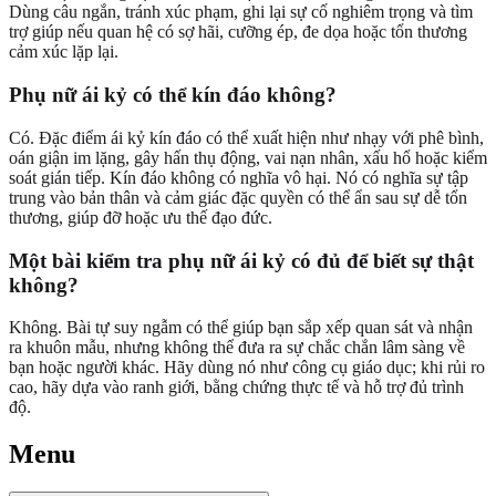
Dùng câu ngắn, tránh xúc phạm, ghi lại sự cố nghiêm trọng và tìm
trợ giúp nếu quan hệ có sợ hãi, cưỡng ép, đe dọa hoặc tổn thương
cảm xúc lặp lại.
Phụ nữ ái kỷ có thể kín đáo không?
Có. Đặc điểm ái kỷ kín đáo có thể xuất hiện như nhạy với phê bình,
oán giận im lặng, gây hấn thụ động, vai nạn nhân, xấu hổ hoặc kiểm
soát gián tiếp. Kín đáo không có nghĩa vô hại. Nó có nghĩa sự tập
trung vào bản thân và cảm giác đặc quyền có thể ẩn sau sự dễ tổn
thương, giúp đỡ hoặc ưu thế đạo đức.
Một bài kiểm tra phụ nữ ái kỷ có đủ để biết sự thật
không?
Không. Bài tự suy ngẫm có thể giúp bạn sắp xếp quan sát và nhận
ra khuôn mẫu, nhưng không thể đưa ra sự chắc chắn lâm sàng về
bạn hoặc người khác. Hãy dùng nó như công cụ giáo dục; khi rủi ro
cao, hãy dựa vào ranh giới, bằng chứng thực tế và hỗ trợ đủ trình
độ.
Menu