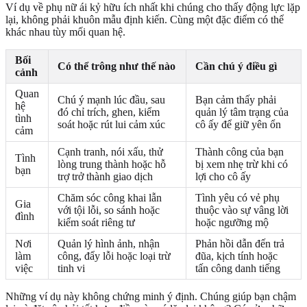
Ví dụ về phụ nữ ái kỷ hữu ích nhất khi chúng cho thấy động lực lặp
lại, không phải khuôn mẫu định kiến. Cùng một đặc điểm có thể
khác nhau tùy mối quan hệ.
Bối
Có thể trông như thế nào
Cần chú ý điều gì
cảnh
Quan
Chú ý mạnh lúc đầu, sau
Bạn cảm thấy phải
hệ
đó chỉ trích, ghen, kiểm
quản lý tâm trạng của
tình
soát hoặc rút lui cảm xúc
cô ấy để giữ yên ổn
cảm
Cạnh tranh, nói xấu, thử
Thành công của bạn
Tình
lòng trung thành hoặc hỗ
bị xem nhẹ trừ khi có
bạn
trợ trở thành giao dịch
lợi cho cô ấy
Chăm sóc công khai lẫn
Tình yêu có vẻ phụ
Gia
với tội lỗi, so sánh hoặc
thuộc vào sự vâng lời
đình
kiểm soát riêng tư
hoặc ngưỡng mộ
Nơi
Quản lý hình ảnh, nhận
Phản hồi dẫn đến trả
làm
công, đẩy lỗi hoặc loại trừ
đũa, kịch tính hoặc
việc
tinh vi
tấn công danh tiếng
Những ví dụ này không chứng minh ý định. Chúng giúp bạn chậm