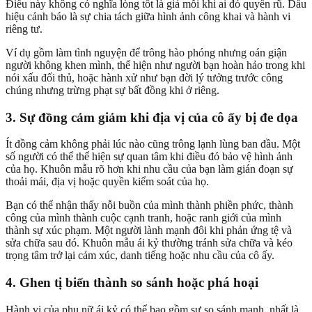
Điều này không có nghĩa lòng tốt là giả mỗi khi ai đó quyến rũ. Dấu
hiệu cảnh báo là sự chia tách giữa hình ảnh công khai và hành vi
riêng tư.
Ví dụ gồm làm tình nguyện để trông hào phóng nhưng oán giận
người không khen mình, thể hiện như người bạn hoàn hảo trong khi
nói xấu đối thủ, hoặc hành xử như bạn đời lý tưởng trước công
chúng nhưng trừng phạt sự bất đồng khi ở riêng.
3. Sự đồng cảm giảm khi địa vị của cô ấy bị đe dọa
Ít đồng cảm không phải lúc nào cũng trông lạnh lùng ban đầu. Một
số người có thể thể hiện sự quan tâm khi điều đó bảo vệ hình ảnh
của họ. Khuôn mẫu rõ hơn khi nhu cầu của bạn làm gián đoạn sự
thoải mái, địa vị hoặc quyền kiểm soát của họ.
Bạn có thể nhận thấy nỗi buồn của mình thành phiền phức, thành
công của mình thành cuộc cạnh tranh, hoặc ranh giới của mình
thành sự xúc phạm. Một người lành mạnh đôi khi phản ứng tệ và
sửa chữa sau đó. Khuôn mẫu ái kỷ thường tránh sửa chữa và kéo
trọng tâm trở lại cảm xúc, danh tiếng hoặc nhu cầu của cô ấy.
4. Ghen tị biến thành so sánh hoặc phá hoại
Hành vi của phụ nữ ái kỷ có thể bao gồm sự so sánh mạnh, nhất là