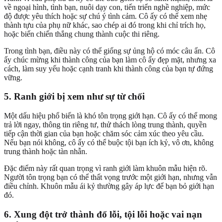
về ngoại hình, tình bạn, nuôi dạy con, tiến triển nghề nghiệp, mức
độ được yêu thích hoặc sự chú ý tình cảm. Cô ấy có thể xem nhẹ
thành tựu của phụ nữ khác, sao chép ai đó trong khi chỉ trích họ,
hoặc biến chiến thắng chung thành cuộc thi riêng.
Trong tình bạn, điều này có thể giống sự ủng hộ có móc câu ẩn. Cô
ấy chúc mừng khi thành công của bạn làm cô ấy đẹp mặt, nhưng xa
cách, làm suy yếu hoặc cạnh tranh khi thành công của bạn tự đứng
vững.
5. Ranh giới bị xem như sự từ chối
Một dấu hiệu phổ biến là khó tôn trọng giới hạn. Cô ấy có thể mong
trả lời ngay, thông tin riêng tư, thử thách lòng trung thành, quyền
tiếp cận thời gian của bạn hoặc chăm sóc cảm xúc theo yêu cầu.
Nếu bạn nói không, cô ấy có thể buộc tội bạn ích kỷ, vô ơn, không
trung thành hoặc tàn nhẫn.
Đặc điểm này rất quan trọng vì ranh giới làm khuôn mẫu hiện rõ.
Người tôn trọng bạn có thể thất vọng trước một giới hạn, nhưng vẫn
điều chỉnh. Khuôn mẫu ái kỷ thường gây áp lực để bạn bỏ giới hạn
đó.
6. Xung đột trở thành đổ lỗi, tội lỗi hoặc vai nạn