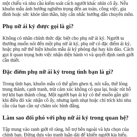
một chiều và nhu cầu kiểm soát cách người khác nhìn cô ấy. Nếu
khuôn mẫu ảnh hưởng nghiêm trọng đến an toàn, công việc, gia
đình hoặc sức khỏe tâm thần, hãy cân nhắc hướng dẫn chuyên môn.
Phụ nữ ái kỷ được gọi là gì?
Không có nhãn chính thức đặc biệt cho phụ nữ ái kỷ. Người ta
thường muốn nói đến một phụ nữ ái kỷ, phụ nữ có đặc điểm ái kỷ,
hoặc phụ nữ thể hiện khuôn mẫu ái kỷ phóng đại hay kín đáo. Cách
gọi ít quan trọng hơn việc nhận diện hành vi và quyết định ranh giới
cần thiết.
Đặc điểm phụ nữ ái kỷ trong tình bạn là gì?
Trong tình bạn, khuôn mẫu có thể gồm ghen tị, nói xấu, thử lòng
trung thành, cạnh tranh, trút cảm xúc không có qua lại, hoặc rút hỗ
trợ khi bạn thành công. Một người bạn ái kỷ có thể muốn gần gũi
khi điều đó xác nhận cô ấy, nhưng lạnh nhạt hoặc chỉ trích khi nhu
cầu của bạn cần sự chăm sóc bình đẳng.
Làm sao đối phó với phụ nữ ái kỷ trong quan hệ?
Tập trung vào ranh giới rõ ràng, hỗ trợ bên ngoài và lựa chọn của
chính bạn. Đừng dựa vào tranh luận dài để khiến người kia hiểu.