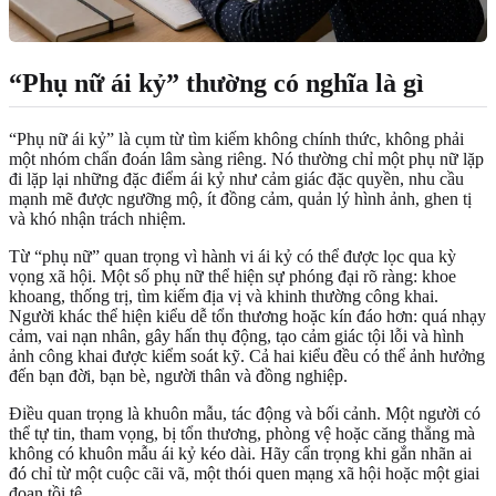
“Phụ nữ ái kỷ” thường có nghĩa là gì
“Phụ nữ ái kỷ” là cụm từ tìm kiếm không chính thức, không phải
một nhóm chẩn đoán lâm sàng riêng. Nó thường chỉ một phụ nữ lặp
đi lặp lại những đặc điểm ái kỷ như cảm giác đặc quyền, nhu cầu
mạnh mẽ được ngưỡng mộ, ít đồng cảm, quản lý hình ảnh, ghen tị
và khó nhận trách nhiệm.
Từ “phụ nữ” quan trọng vì hành vi ái kỷ có thể được lọc qua kỳ
vọng xã hội. Một số phụ nữ thể hiện sự phóng đại rõ ràng: khoe
khoang, thống trị, tìm kiếm địa vị và khinh thường công khai.
Người khác thể hiện kiểu dễ tổn thương hoặc kín đáo hơn: quá nhạy
cảm, vai nạn nhân, gây hấn thụ động, tạo cảm giác tội lỗi và hình
ảnh công khai được kiểm soát kỹ. Cả hai kiểu đều có thể ảnh hưởng
đến bạn đời, bạn bè, người thân và đồng nghiệp.
Điều quan trọng là khuôn mẫu, tác động và bối cảnh. Một người có
thể tự tin, tham vọng, bị tổn thương, phòng vệ hoặc căng thẳng mà
không có khuôn mẫu ái kỷ kéo dài. Hãy cẩn trọng khi gắn nhãn ai
đó chỉ từ một cuộc cãi vã, một thói quen mạng xã hội hoặc một giai
đoạn tồi tệ.