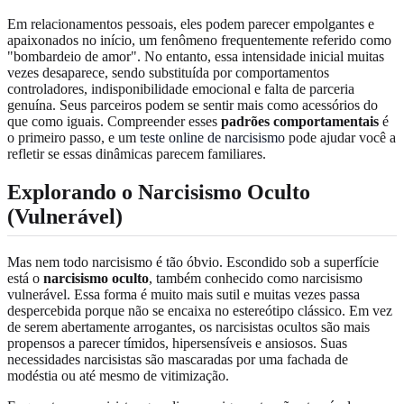
Em relacionamentos pessoais, eles podem parecer empolgantes e
apaixonados no início, um fenômeno frequentemente referido como
"bombardeio de amor". No entanto, essa intensidade inicial muitas
vezes desaparece, sendo substituída por comportamentos
controladores, indisponibilidade emocional e falta de parceria
genuína. Seus parceiros podem se sentir mais como acessórios do
que como iguais. Compreender esses
padrões comportamentais
é
o primeiro passo, e um
teste online de narcisismo
pode ajudar você a
refletir se essas dinâmicas parecem familiares.
Explorando o Narcisismo Oculto
(Vulnerável)
Mas nem todo narcisismo é tão óbvio. Escondido sob a superfície
está o
narcisismo oculto
, também conhecido como narcisismo
vulnerável. Essa forma é muito mais sutil e muitas vezes passa
despercebida porque não se encaixa no estereótipo clássico. Em vez
de serem abertamente arrogantes, os narcisistas ocultos são mais
propensos a parecer tímidos, hipersensíveis e ansiosos. Suas
necessidades narcisistas são mascaradas por uma fachada de
modéstia ou até mesmo de vitimização.