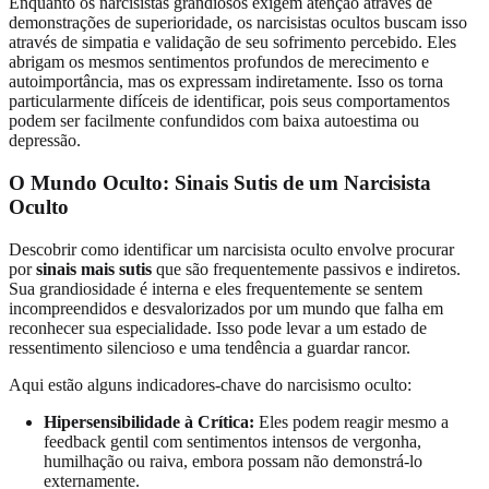
Enquanto os narcisistas grandiosos exigem atenção através de
demonstrações de superioridade, os narcisistas ocultos buscam isso
através de simpatia e validação de seu sofrimento percebido. Eles
abrigam os mesmos sentimentos profundos de merecimento e
autoimportância, mas os expressam indiretamente. Isso os torna
particularmente difíceis de identificar, pois seus comportamentos
podem ser facilmente confundidos com baixa autoestima ou
depressão.
O Mundo Oculto: Sinais Sutis de um Narcisista
Oculto
Descobrir como identificar um narcisista oculto envolve procurar
por
sinais mais sutis
que são frequentemente passivos e indiretos.
Sua grandiosidade é interna e eles frequentemente se sentem
incompreendidos e desvalorizados por um mundo que falha em
reconhecer sua especialidade. Isso pode levar a um estado de
ressentimento silencioso e uma tendência a guardar rancor.
Aqui estão alguns indicadores-chave do narcisismo oculto:
Hipersensibilidade à Crítica:
Eles podem reagir mesmo a
feedback gentil com sentimentos intensos de vergonha,
humilhação ou raiva, embora possam não demonstrá-lo
externamente.