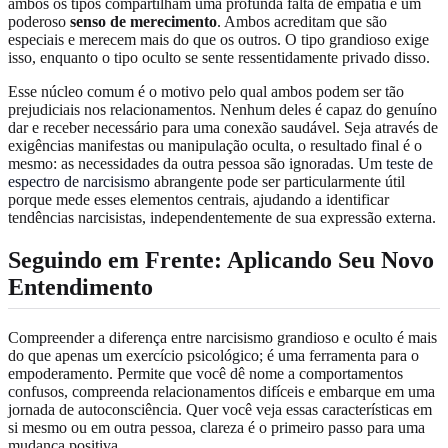
ambos os tipos compartilham uma profunda falta de empatia e um
poderoso
senso de merecimento
. Ambos acreditam que são
especiais e merecem mais do que os outros. O tipo grandioso exige
isso, enquanto o tipo oculto se sente ressentidamente privado disso.
Esse núcleo comum é o motivo pelo qual ambos podem ser tão
prejudiciais nos relacionamentos. Nenhum deles é capaz do genuíno
dar e receber necessário para uma conexão saudável. Seja através de
exigências manifestas ou manipulação oculta, o resultado final é o
mesmo: as necessidades da outra pessoa são ignoradas. Um
teste de
espectro de narcisismo
abrangente pode ser particularmente útil
porque mede esses elementos centrais, ajudando a identificar
tendências narcisistas, independentemente de sua expressão externa.
Seguindo em Frente: Aplicando Seu Novo
Entendimento
Compreender a diferença entre narcisismo grandioso e oculto é mais
do que apenas um exercício psicológico; é uma ferramenta para o
empoderamento. Permite que você dê nome a comportamentos
confusos, compreenda relacionamentos difíceis e embarque em uma
jornada de autoconsciência. Quer você veja essas características em
si mesmo ou em outra pessoa, clareza é o primeiro passo para uma
mudança positiva.