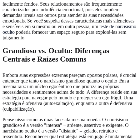
facilmente feridos. Seus relacionamentos são frequentemente
caracterizados por turbulência emocional, pois eles impõem
demandas irreais aos outros para atender às suas necessidades
emocionais. Se você suspeita dessas características mais silenciosas
e sensíveis em si mesmo ou em outra pessoa, um
teste de narcisismo
oculto
poderia fornecer um espaço seguro para explorá-las sem
julgamento.
Grandioso vs. Oculto: Diferenças
Centrais e Raízes Comuns
Embora suas expressões externas pareçam opostos polares, é crucial
entender que tanto o narcisismo grandioso quanto o oculto têm a
mesma raiz: um núcleo egocêntrico que prioriza as próprias
necessidades e sentimentos acima de tudo. A diferença reside em sua
estratégia para navegar pelo mundo e proteger seu ego frágil. Uma
estratégia é ofensiva (autoexaltação), enquanto a outra é defensiva
(culpabilização).
Pense nisso como as duas faces da mesma moeda. O narcisismo
grandioso é a versão "intensa" – ardente, assertivo e exigente. O
narcisismo oculto é a versão "distante" – gelado, retraído e
ressentido. Reconhecer qual estratégia está em jogo é fundamental