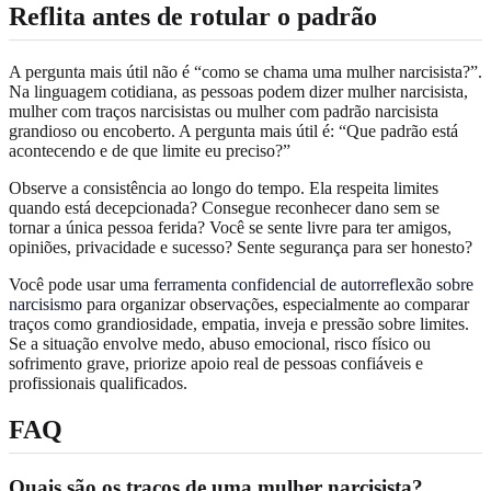
Reflita antes de rotular o padrão
A pergunta mais útil não é “como se chama uma mulher narcisista?”.
Na linguagem cotidiana, as pessoas podem dizer mulher narcisista,
mulher com traços narcisistas ou mulher com padrão narcisista
grandioso ou encoberto. A pergunta mais útil é: “Que padrão está
acontecendo e de que limite eu preciso?”
Observe a consistência ao longo do tempo. Ela respeita limites
quando está decepcionada? Consegue reconhecer dano sem se
tornar a única pessoa ferida? Você se sente livre para ter amigos,
opiniões, privacidade e sucesso? Sente segurança para ser honesto?
Você pode usar uma
ferramenta confidencial de autorreflexão sobre
narcisismo
para organizar observações, especialmente ao comparar
traços como grandiosidade, empatia, inveja e pressão sobre limites.
Se a situação envolve medo, abuso emocional, risco físico ou
sofrimento grave, priorize apoio real de pessoas confiáveis e
profissionais qualificados.
FAQ
Quais são os traços de uma mulher narcisista?