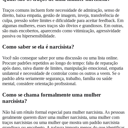
Traços comuns incluem forte necessidade de admiração, senso de
direito, baixa empatia, gestão de imagem, inveja, transferência de
culpa, pressão sobre limites e dificuldade para aceitar feedback. Em
algumas mulheres, esses traços são óbvios e grandiosos. Em outras,
são mais encobertos, aparecendo como vitimização, agressividade
passiva ou hipersensibilidade.
Como saber se ela é narcisista?
Você não consegue saber por uma discussão ou uma lista online.
Procure padrões repetidos ao longo do tempo: falta de reparação
após dano, raiva diante de limites, manipulação emocional, empatia
unilateral e necessidade de controlar como os outros a veem. Se o
padrão afeta seriamente segurança, trabalho, família ou saúde
mental, considere orientação profissional.
Como se chama formalmente uma mulher
narcisista?
Não há um rótulo formal especial para mulher narcisista. As pessoas
geralmente querem dizer uma mulher narcisista, uma mulher com
traços narcisistas ou uma mulher que mostra um padrão narcisista
grandioso ou encoberto. A palavra importa menos do que identificar