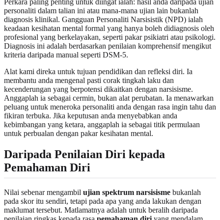
Perkara paling penting untuk diingat ialah: hasil anda daripada ujian
personaliti dalam talian ini atau mana-mana ujian lain bukanlah
diagnosis klinikal. Gangguan Personaliti Narsisistik (NPD) ialah
keadaan kesihatan mental formal yang hanya boleh didiagnosis oleh
profesional yang berkelayakan, seperti pakar psikiatri atau psikologi.
Diagnosis ini adalah berdasarkan penilaian komprehensif mengikut
kriteria daripada manual seperti DSM-5.
Alat kami direka untuk tujuan pendidikan dan refleksi diri. Ia
membantu anda mengenal pasti corak tingkah laku dan
kecenderungan yang berpotensi dikaitkan dengan narsisisme.
Anggaplah ia sebagai cermin, bukan alat perubatan. Ia menawarkan
peluang untuk meneroka personaliti anda dengan rasa ingin tahu dan
fikiran terbuka. Jika keputusan anda menyebabkan anda
kebimbangan yang ketara, anggaplah ia sebagai titik permulaan
untuk perbualan dengan pakar kesihatan mental.
Daripada Penilaian Diri kepada
Pemahaman Diri
Nilai sebenar mengambil
ujian spektrum narsisisme
bukanlah
pada skor itu sendiri, tetapi pada apa yang anda lakukan dengan
maklumat tersebut. Matlamatnya adalah untuk beralih daripada
penilaian ringkas kepada rasa
pemahaman diri
yang mendalam.