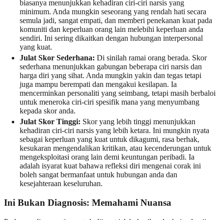
biasanya menunjukkan kehadiran ciri-ciri narsis yang
minimum. Anda mungkin seseorang yang rendah hati secara
semula jadi, sangat empati, dan memberi penekanan kuat pada
komuniti dan keperluan orang lain melebihi keperluan anda
sendiri. Ini sering dikaitkan dengan hubungan interpersonal
yang kuat.
Julat Skor Sederhana:
Di sinilah ramai orang berada. Skor
sederhana menunjukkan gabungan beberapa ciri narsis dan
harga diri yang sihat. Anda mungkin yakin dan tegas tetapi
juga mampu berempati dan mengakui kesilapan. Ia
mencerminkan personaliti yang seimbang, tetapi masih berbaloi
untuk meneroka ciri-ciri spesifik mana yang menyumbang
kepada skor anda.
Julat Skor Tinggi:
Skor yang lebih tinggi menunjukkan
kehadiran ciri-ciri narsis yang lebih ketara. Ini mungkin nyata
sebagai keperluan yang kuat untuk dikagumi, rasa berhak,
kesukaran mengendalikan kritikan, atau kecenderungan untuk
mengeksploitasi orang lain demi keuntungan peribadi. Ia
adalah isyarat kuat bahawa refleksi diri mengenai corak ini
boleh sangat bermanfaat untuk hubungan anda dan
kesejahteraan keseluruhan.
Ini Bukan Diagnosis: Memahami Nuansa