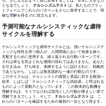
ら、少し立ち止まって自己反省することは、非常に大きな力
となるでしょう。
ナルシシズムテスト
は、私たちのプラッ
トフォームでこれらのパターンをさらに探求することで、
明
確な理解を得る
のに役立ちます。
予測可能なナルシシスティックな虐待
サイクルを理解する
ナルシシスティックな虐待サイクルとは、強いナルシシステ
ィックな特性を持つ個人が、人間関係において他者を操り、
支配するために使用する、繰り返される行動パターンです。
それは単なる気まぐれな感情の揺れではありません。あなた
を引き込み、打ち砕き、束縛するように設計された、戦略的
でありながら、しばしば無意識的な一連の行動なのです。
このサイクルは、ナルシシストの賞賛と承認に対する根深い
欲求、しばしば「ナルシシスティックな供給源」と呼ばれる
ものによって原動力となっています。 この根本的な動機を
理解すれば、そうでなければ混沌とした行動が痛ましい形で
理解できるでしょう。そして、
ナルシシズムテスト
は、こ
れらのパターンを確認するための最初の一歩となり得ます。