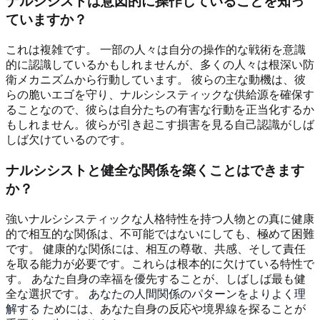
ナルシシストは意図的に操作していることを知っ
ていますか？
これは複雑です。 一部の人々は自分の操作的な戦術を意識
的に認識しているかもしれませんが、多くの人々は根深い防
衛メカニズムから行動しています。 彼らの主な動機は、彼
らの脆いエゴを守り、ナルシシスティックな供給源を確保す
ることなので、彼らは自分たちの有害な行動を正当化するか
もしれません。彼らが引き起こす損害を見る自己認識がしば
しば欠けているのです。
ナルシシストと健全な関係を築くことはできます
か？
強いナルシシスティックな人格特性を持つ人物との真に健康
的で相互的な関係は、不可能ではないにしても、極めて困難
です。 健康的な関係には、相互の尊敬、共感、そして責任
を取る能力が必要です。これらは根本的に欠けている特性で
す。 あなた自身の幸福を優先することが、しばしば最も健
全な選択です。
あなたの人間関係のパターンをよりよく理
解する
ためには、あなた自身の反応や境界線を探ることが