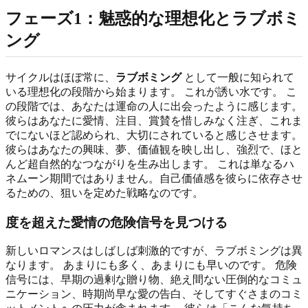
フェーズ1：魅惑的な理想化とラブボミ
ング
サイクルはほぼ常に、
ラブボミング
として一般に知られて
いる理想化の段階から始まります。 これが誘い水です。 こ
の段階では、あなたは運命の人に出会ったように感じます。
彼らはあなたに愛情、注目、賞賛を惜しみなく注ぎ、これま
でにないほど認められ、大切にされていると感じさせます。
彼らはあなたの興味、夢、価値観を映し出し、強烈で、ほと
んど超自然的なつながりを生み出します。 これは単なるハ
ネムーン期間ではありません。自己価値感を彼らに依存させ
るための、狙いを定めた戦略なのです。
度を超えた愛情の危険信号を見つける
新しいロマンスはしばしば刺激的ですが、ラブボミングは異
なります。 あまりにも多く、あまりにも早いのです。 危険
信号には、早期の過剰な贈り物、絶え間ない圧倒的なコミュ
ニケーション、時期尚早な愛の告白、そしてすぐさまのコミ