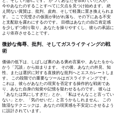
と、そして巧妙にです。 かつてあなたを崇めていた人が、
今やあなたのすることすべてに欠点を見つけ始めます。 絶
え間ない賞賛は、批判、皮肉、そして軽蔑に置き換えられま
す。 ここで完璧さの仮面が剥がれ落ち、その下にある不安
と支配欲を露わにするのです。 目標はあなたの自己肯定感
を少しずつ削り取り、あなたを操りやすくし、彼らの承認に
より依存させることです。
微妙な侮辱、批判、そしてガスライティングの戦
術
価値の低下は、しばしば裏のある褒め言葉や、あなたをから
かう「冗談」から始まります。 その後、あなたの外見、知
性、または選択に対する直接的な批判へとエスカレートしま
す。 この段階での重要なツールはガスライティングです。
これは、彼らがあなたの現実を否定する操作的な戦術であ
り、あなた自身の知覚や記憶を疑わせるものです。 彼らは
「あなたは気にしすぎだ」とか、「私はそんなこと言ってい
ない」とか、「気のせいだ」と言うかもしれません。 この
陰湿なテクニックは、あなたの現実感を不安定にさせるよう
に設計されています。