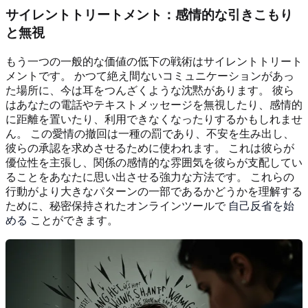
サイレントトリートメント：感情的な引きこもり
と無視
もう一つの一般的な価値の低下の戦術はサイレントトリート
メントです。 かつて絶え間ないコミュニケーションがあっ
た場所に、今は耳をつんざくような沈黙があります。 彼ら
はあなたの電話やテキストメッセージを無視したり、感情的
に距離を置いたり、利用できなくなったりするかもしれませ
ん。 この愛情の撤回は一種の罰であり、不安を生み出し、
彼らの承認を求めさせるために使われます。 これは彼らが
優位性を主張し、関係の感情的な雰囲気を彼らが支配してい
ることをあなたに思い出させる強力な方法です。 これらの
行動がより大きなパターンの一部であるかどうかを理解する
ために、秘密保持されたオンラインツールで
自己反省を始
める
ことができます。