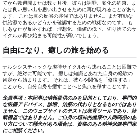
てから数週間または数ヶ月後、彼らは謝罪、変化の約束、ま
たは良い思い出を思い出させるために再び現れることがあり
ます。 これは真の反省の兆候ではありません。まだ有効な
供給源であるかどうかを確認するための戦術なのです。 も
しあなたが反応すれば、理想化、価値の低下、切り捨てのサ
イクルが再び始まる可能性が高いでしょう。
自由になり、癒しの旅を始める
ナルシシスティックな虐待サイクルから逃れることは困難で
すが、絶対に可能です。 癒しは知識とあなた自身の経験の
肯定から始まります。 それは、彼らや関係を「修復する」
ことから、自分自身を癒すことへと焦点を移すことです。
免責事項：本記事は情報提供のみを目的としており、専門的
な医療アドバイス、診断、治療の代わりとなるものではあり
ません。このウェブサイトのテストは教育ツールであり、診
断機器ではありません。ご自身の精神的健康や人間関係のあ
り方について懸念がある場合は、資格のある精神保健専門家
にご相談ください。