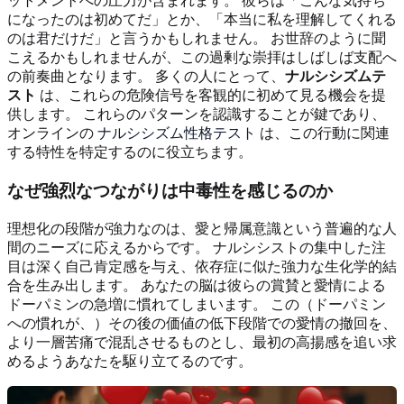
ットメントへの圧力が含まれます。 彼らは「こんな気持ち
になったのは初めてだ」とか、「本当に私を理解してくれる
のは君だけだ」と言うかもしれません。 お世辞のように聞
こえるかもしれませんが、この過剰な崇拝はしばしば支配へ
の前奏曲となります。 多くの人にとって、
ナルシシズムテ
スト
は、これらの危険信号を客観的に初めて見る機会を提
供します。 これらのパターンを認識することが鍵であり、
オンラインの
ナルシシズム性格テスト
は、この行動に関連
する特性を特定するのに役立ちます。
なぜ強烈なつながりは中毒性を感じるのか
理想化の段階が強力なのは、愛と帰属意識という普遍的な人
間のニーズに応えるからです。 ナルシシストの集中した注
目は深く自己肯定感を与え、依存症に似た強力な生化学的結
合を生み出します。 あなたの脳は彼らの賞賛と愛情による
ドーパミンの急増に慣れてしまいます。 この（ドーパミン
への慣れが、）その後の価値の低下段階での愛情の撤回を、
より一層苦痛で混乱させるものとし、最初の高揚感を追い求
めるようあなたを駆り立てるのです。