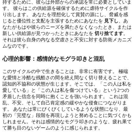
持するために、彼らは外部からの承認を常に必要としていま
す。 彼らはこの供給源を確保するために虐待サイクルを作
り出します。 あなたを理想化して賞賛の源にし、脅威を感
じると優位性と支配を主張するためにあなたを
見下し
、あ
なたがもはや彼らのニーズを満たさなくなったとき、または
新しい供給源が見つかったときにあなたを
切り捨てます
。
それは彼ら自身の内なる空虚さと不安に対する防衛メカニズ
ムなのです。
心理的影響：感情的なモグラ叩きと混乱
このサイクルの中で生きることは、非常に有害です。 極端
な愛情と冷酷な残酷さの間を絶え間なく切り替えることで、
認知的不協和の状態が生じます。そこでは、「この人は私を
愛している」と「この人は私を傷つけている」という2つの
矛盾した信念を同時に抱くことを強いられます。 これは混
乱、不安、そして自己肯定感の緩やかな侵食につながりま
す。 あなたは常にびくびくしているような状態になり、最
初の「完璧な」段階を再現しようと努めることに気づくかも
しれません。それは感情的なモグラ叩きのような、疲れ果て
て勝ち目のないゲームのように感じられます。