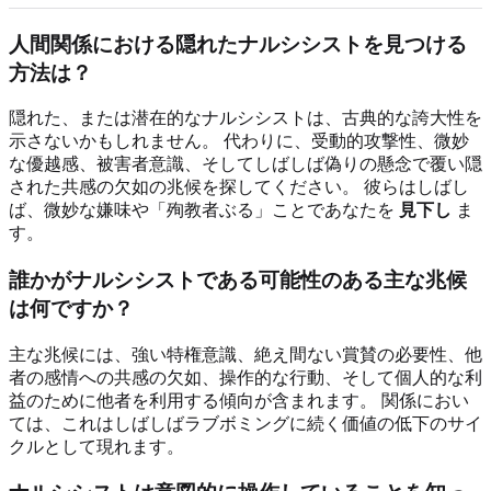
人間関係における隠れたナルシシストを見つける
方法は？
隠れた、または潜在的なナルシシストは、古典的な誇大性を
示さないかもしれません。 代わりに、受動的攻撃性、微妙
な優越感、被害者意識、そしてしばしば偽りの懸念で覆い隠
された共感の欠如の兆候を探してください。 彼らはしばし
ば、微妙な嫌味や「殉教者ぶる」ことであなたを
見下し
ま
す。
誰かがナルシシストである可能性のある主な兆候
は何ですか？
主な兆候には、強い特権意識、絶え間ない賞賛の必要性、他
者の感情への共感の欠如、操作的な行動、そして個人的な利
益のために他者を利用する傾向が含まれます。 関係におい
ては、これはしばしばラブボミングに続く価値の低下のサイ
クルとして現れます。