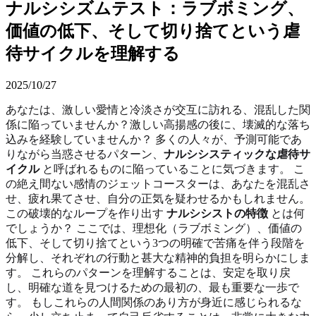
ナルシシズムテスト：ラブボミング、
価値の低下、そして切り捨てという虐
待サイクルを理解する
2025/10/27
あなたは、激しい愛情と冷淡さが交互に訪れる、混乱した関
係に陥っていませんか？激しい高揚感の後に、壊滅的な落ち
込みを経験していませんか？ 多くの人々が、予測可能であ
りながら当惑させるパターン、
ナルシシスティックな虐待サ
イクル
と呼ばれるものに陥っていることに気づきます。 こ
の絶え間ない感情のジェットコースターは、あなたを混乱さ
せ、疲れ果てさせ、自分の正気を疑わせるかもしれません。
この破壊的なループを作り出す
ナルシシストの特徴
とは何
でしょうか？ ここでは、理想化（ラブボミング）、価値の
低下、そして切り捨てという3つの明確で苦痛を伴う段階を
分解し、それぞれの行動と甚大な精神的負担を明らかにしま
す。 これらのパターンを理解することは、安定を取り戻
し、明確な道を見つけるための最初の、最も重要な一歩で
す。 もしこれらの人間関係のあり方が身近に感じられるな