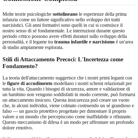
Molte teorie psicologiche
sottolineano
le esperienze della prima
infanzia come un fattore significativo nello sviluppo dei tratti
narcisistici. Gli anni formativi sono quelli in cui si costruisce il
nostro senso di sé fondamentale. Le interruzioni durante questo
periodo critico possono avere effetti duraturi sullo sviluppo della
personalità, e il legame tra
trauma infantile e narcisismo
è un'area
di studio ampiamente esplorata.
Stili di Attaccamento Precoci: L'Incertezza come
Fondamento?
La teoria dell'attaccamento suggerisce che i nostri primi legami con
le
figure di accudimento
modellano i nostri schemi relazionali per
tutta la vita. Quando i bisogni di sicurezza, amore e validazione di
un bambino non vengono soddisfatti in modo coerente, può formarsi
un attaccamento insicuro. Questa insicurezza può creare un vuoto
che, in alcuni individui, viene colmato costruendo un sé grandioso e
falso — un guscio protettivo progettato per dimostrare il proprio
valore a un mondo che percepiscono come inaffidabile o rifiutante.
Questo meccanismo di difesa è un modo per affrontare un profondo
dolore emotivo.