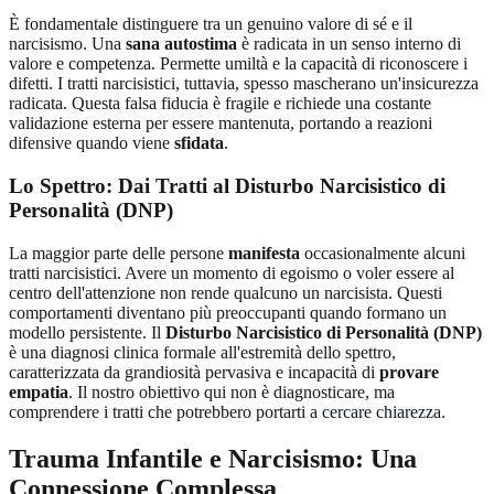
È fondamentale distinguere tra un genuino valore di sé e il
narcisismo. Una
sana autostima
è radicata in un senso interno di
valore e competenza. Permette umiltà e la capacità di riconoscere i
difetti. I tratti narcisistici, tuttavia, spesso mascherano un'insicurezza
radicata. Questa falsa fiducia è fragile e richiede una costante
validazione esterna per essere mantenuta, portando a reazioni
difensive quando viene
sfidata
.
Lo Spettro: Dai Tratti al Disturbo Narcisistico di
Personalità (DNP)
La maggior parte delle persone
manifesta
occasionalmente alcuni
tratti narcisistici. Avere un momento di egoismo o voler essere al
centro dell'attenzione non rende qualcuno un narcisista. Questi
comportamenti diventano più preoccupanti quando formano un
modello persistente. Il
Disturbo Narcisistico di Personalità (DNP)
è una diagnosi clinica formale all'estremità dello spettro,
caratterizzata da grandiosità pervasiva e incapacità di
provare
empatia
. Il nostro obiettivo qui non è diagnosticare, ma
comprendere i tratti che potrebbero portarti a
cercare chiarezza
.
Trauma Infantile e Narcisismo: Una
Connessione Complessa