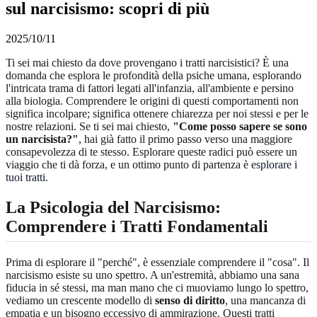
sul narcisismo: scopri di più
2025/10/11
Ti sei mai chiesto da dove provengano i tratti narcisistici? È una
domanda che esplora le profondità della psiche umana, esplorando
l'intricata trama di fattori legati all'infanzia, all'ambiente e persino
alla biologia. Comprendere le origini di questi comportamenti non
significa incolpare; significa ottenere chiarezza per noi stessi e per le
nostre relazioni. Se ti sei mai chiesto,
"Come posso sapere se sono
un narcisista?"
, hai già fatto il primo passo verso una maggiore
consapevolezza di te stesso. Esplorare queste radici può essere un
viaggio che ti dà forza, e un ottimo punto di partenza è
esplorare i
tuoi tratti
.
La Psicologia del Narcisismo:
Comprendere i Tratti Fondamentali
Prima di esplorare il "perché", è essenziale comprendere il "cosa". Il
narcisismo esiste su uno spettro. A un'estremità, abbiamo una sana
fiducia in sé stessi, ma man mano che ci muoviamo lungo lo spettro,
vediamo un crescente modello di
senso di diritto
, una mancanza di
empatia e un bisogno eccessivo di ammirazione. Questi tratti