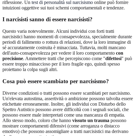
riflessione. Un
test di personalità sul narcisismo
online può fornire
intuizioni oggettive sui tuoi schemi comportamentali e tendenze.
I narcisisti sanno di essere narcisisti?
Questo varia notevolmente. Alcuni individui con forti tratti
narcisistici hanno momenti di consapevolezza, specialmente durante
periodi di fallimento o rottura di relazioni, dove la loro immagine di
sé accuratamente costruita è minacciata. Tuttavia, molti mancano
dell'auto-consapevolezza per vedere il loro comportamento
con
precisione
. Ammettere tratti che percepiscono come "
difettosi
" può
essere troppo minaccioso per il loro fragile ego, quindi spesso
proiettano la colpa sugli altri.
Cosa può essere scambiato per narcisismo?
Diverse condizioni o tratti possono essere scambiati per narcisismo.
Un'elevata autostima, assertività o ambizione possono talvolta essere
etichettate erroneamente. Inoltre, gli individui con Disturbo dello
Spettro Autistico possono avere difficoltà con i segnali sociali, che
possono essere male interpretati come una mancanza di empatia.
Allo stesso modo, coloro che hanno
vissuto un trauma
possono
mostrare comportamenti difensivi (come arroganza o distacco
emotivo) che possono assomigliare a tratti narcisistici ma derivano