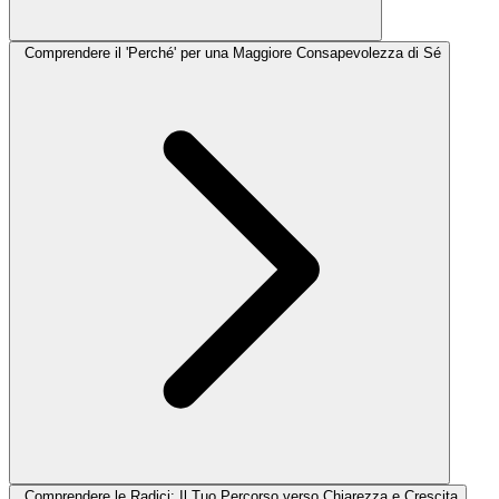
Comprendere il 'Perché' per una Maggiore Consapevolezza di Sé
Comprendere le Radici: Il Tuo Percorso verso Chiarezza e Crescita