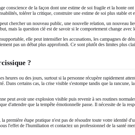
age conscience de la façon dont une estime de soi fragile et la honte on
ilités, tolérer la critique, construire une estime de soi plus stable et 
 peut chercher un nouveau public, une nouvelle relation, un nouveau lie
but, mais la question clé est de savoir si le comportement change avec l
insupportable, elle peut intensifier les accusations, les campagnes de dé
alement pas un débat plus approfondi. Ce sont plutôt des limites plus cla
cissique ?
des heures ou des jours, surtout si la personne récupère rapidement atte
ité. Dans certains cas, la crise visible s'estompe tandis que la rancune, 
 peut avoir une explosion visible puis revenir à ses routines normales, ma
e d'attendre que la tempête émotionnelle passe. Il nécessite de la respo
, la première étape pratique n'est pas de résoudre toute votre identité 
ous l'effet de l'humiliation et contactez un professionnel de la santé men