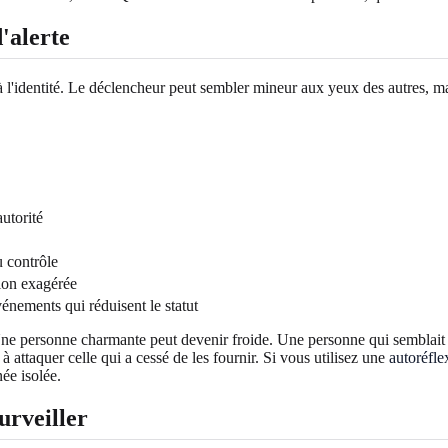
'alerte
à l'identité. Le déclencheur peut sembler mineur aux yeux des autres, mai
utorité
au contrôle
ion exagérée
vénements qui réduisent le statut
e personne charmante peut devenir froide. Une personne qui semblait sû
ttaquer celle qui a cessé de les fournir. Si vous utilisez une
autoréfle
ée isolée.
urveiller