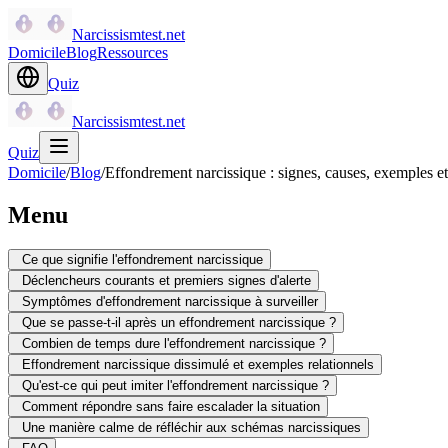
Narcissismtest.net
Domicile
Blog
Ressources
Quiz
Narcissismtest.net
Quiz
Domicile
/
Blog
/
Effondrement narcissique : signes, causes, exemples et
Menu
Ce que signifie l'effondrement narcissique
Déclencheurs courants et premiers signes d'alerte
Symptômes d'effondrement narcissique à surveiller
Que se passe-t-il après un effondrement narcissique ?
Combien de temps dure l'effondrement narcissique ?
Effondrement narcissique dissimulé et exemples relationnels
Qu'est-ce qui peut imiter l'effondrement narcissique ?
Comment répondre sans faire escalader la situation
Une manière calme de réfléchir aux schémas narcissiques