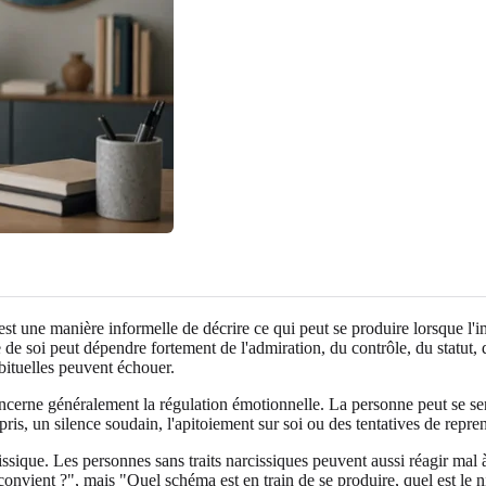
st une manière informelle de décrire ce qui peut se produire lorsque l'
me de soi peut dépendre fortement de l'admiration, du contrôle, du statut
bituelles peuvent échouer.
erne généralement la régulation émotionnelle. La personne peut se senti
pris, un silence soudain, l'apitoiement sur soi ou des tentatives de repren
cissique. Les personnes sans traits narcissiques peuvent aussi réagir mal
 convient ?", mais "Quel schéma est en train de se produire, quel est le n