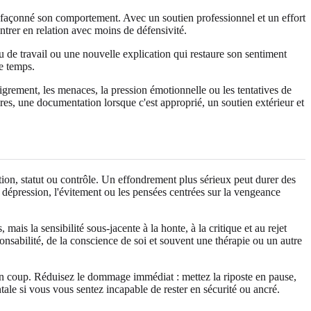
t façonné son comportement. Avec un soutien professionnel et un effort
entrer en relation avec moins de défensivité.
u de travail ou une nouvelle explication qui restaure son sentiment
e temps.
nigrement, les menaces, la pression émotionnelle ou les tentatives de
ires, une documentation lorsque c'est approprié, un soutien extérieur et
ntion, statut ou contrôle. Un effondrement plus sérieux peut durer des
la dépression, l'évitement ou les pensées centrées sur la vengeance
is la sensibilité sous-jacente à la honte, à la critique et au rejet
nsabilité, de la conscience de soi et souvent une thérapie ou un autre
d'un coup. Réduisez le dommage immédiat : mettez la riposte en pause,
tale si vous vous sentez incapable de rester en sécurité ou ancré.